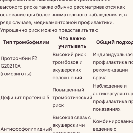
высокого риска также обычно рассматриваются как
основание для более внимательного наблюдения и, в
ряде случаев, медикаментозной профилактики.
Упрощенно риск можно представить так:
Что важно
Тип тромбофилии
Общий подхо
учитывать
Высокий риск
Индивидуальная
Протромбин F2
тромбозов и
профилактика п
G20210A
акушерских
рекомендации
(гомозиготы)
осложнений
врача
Наблюдение и
Повышенный
антикоагулянтн
Дефицит протеина S
тромботический
профилактика п
риск
показаниях
Высокая связь с
Комбинированн
акушерскими
Антифосфолипидный
ведение с
потерями и