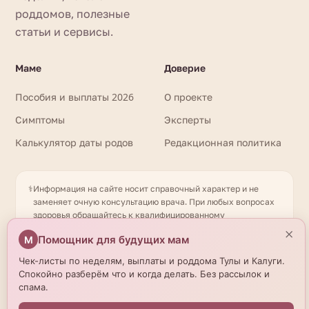
роддомов, полезные
статьи и сервисы.
Маме
Доверие
Пособия и выплаты 2026
О проекте
Симптомы
Эксперты
Калькулятор даты родов
Редакционная политика
⚕️
Информация на сайте носит справочный характер и не
заменяет очную консультацию врача. При любых вопросах
здоровья обращайтесь к квалифицированному
специалисту. Имеются противопоказания. Необходима
×
Помощник для будущих мам
М
консультация специалиста. Данные о роддомах получены
из открытых источников и могут отличаться от актуальной
Чек-листы по неделям, выплаты и роддома Тулы и Калуги.
информации — уточняйте по телефону. © 2026
Спокойно разберём что и когда делать. Без рассылок и
beremennostirody.ru
спама.