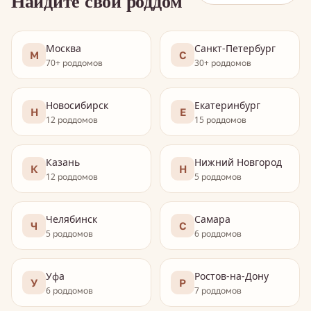
Найдите свой роддом
Москва
Санкт-Петербург
М
С
70+ роддомов
30+ роддомов
Новосибирск
Екатеринбург
Н
Е
12 роддомов
15 роддомов
Казань
Нижний Новгород
К
Н
12 роддомов
5 роддомов
Челябинск
Самара
Ч
С
5 роддомов
6 роддомов
Уфа
Ростов-на-Дону
У
Р
6 роддомов
7 роддомов