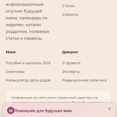
информационный
Статьи
спутник будущей
Сервисы
мамы: календарь по
неделям, каталог
роддомов, полезные
статьи и сервисы.
Маме
Доверие
Пособия и выплаты 2026
О проекте
Симптомы
Эксперты
Калькулятор даты родов
Редакционная политика
⚕️
Информация на сайте носит справочный характер и не
заменяет очную консультацию врача. При любых вопросах
×
здоровья обращайтесь к квалифицированному
Помощник для будущих мам
М
специалисту. Имеются противопоказания. Необходима