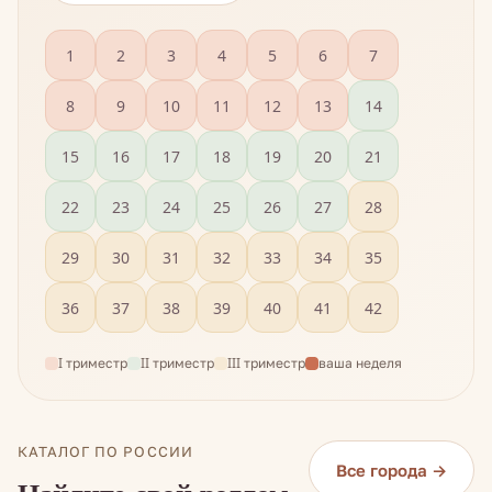
1
2
3
4
5
6
7
8
9
10
11
12
13
14
15
16
17
18
19
20
21
22
23
24
25
26
27
28
29
30
31
32
33
34
35
36
37
38
39
40
41
42
I триместр
II триместр
III триместр
ваша неделя
КАТАЛОГ ПО РОССИИ
Все города →