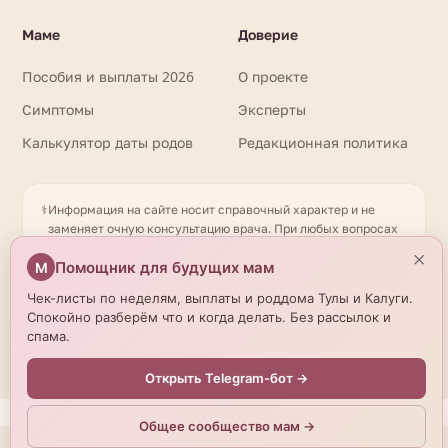
Маме
Доверие
Пособия и выплаты 2026
О проекте
Симптомы
Эксперты
Калькулятор даты родов
Редакционная политика
⚕️
Информация на сайте носит справочный характер и не
заменяет очную консультацию врача. При любых вопросах
здоровья обращайтесь к квалифицированному
×
Помощник для будущих мам
специалисту. Имеются противопоказания. Необходима
М
консультация специалиста. Данные о роддомах получены
Чек-листы по неделям, выплаты и роддома Тулы и Калуги.
из открытых источников и могут отличаться от актуальной
Спокойно разберём что и когда делать. Без рассылок и
информации — уточняйте по телефону. © 2026
спама.
beremennostirody.ru
Открыть Telegram-бот →
Общее сообщество мам →
Мы используем cookies.
Подробнее