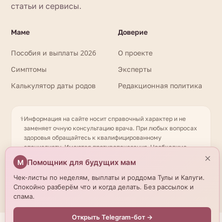
статьи и сервисы.
Маме
Доверие
Пособия и выплаты 2026
О проекте
Симптомы
Эксперты
Калькулятор даты родов
Редакционная политика
⚕️
Информация на сайте носит справочный характер и не
заменяет очную консультацию врача. При любых вопросах
здоровья обращайтесь к квалифицированному
специалисту. Имеются противопоказания. Необходима
×
консультация специалиста. Данные о роддомах получены
Помощник для будущих мам
М
из открытых источников и могут отличаться от актуальной
информации — уточняйте по телефону. © 2026
Чек-листы по неделям, выплаты и роддома Тулы и Калуги.
beremennostirody.ru
Спокойно разберём что и когда делать. Без рассылок и
спама.
Открыть Telegram-бот →