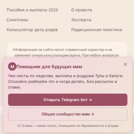
Пособия и выплаты 2026
О проекте
Симптомы
Эксперты
Калькулятор даты родов
Редакционная политика
⚕️
Информация на сайте носит справочный характер и не
заменяет очную консультацию врача. При любых вопросах
здоровья обращайтесь к квалифицированному
×
Помощник для будущих мам
М
специалисту. Имеются противопоказания. Необходима
консультация специалиста. Данные о роддомах получены
Чек-листы по неделям, выплаты и роддома Тулы и Калуги.
из открытых источников и могут отличаться от актуальной
Спокойно разберём что и когда делать. Без рассылок и
информации — уточняйте по телефону. © 2026
спама.
beremennostirody.ru
Открыть Telegram-бот →
Общее сообщество мам →
Мы используем cookies.
Подробнее
От Елены — мама троих, помощник по беременности и родам
Принять