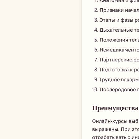
Анатомия и физ
Признаки начал
Этапы и фазы р
Дыхательные те
Положения тела
Немедикаментоз
Партнерские ро
Подготовка к р
Грудное вскарм
Послеродовое в
Преимущества
Онлайн-курсы выб
выражены. При эт
отрабатывать с ин