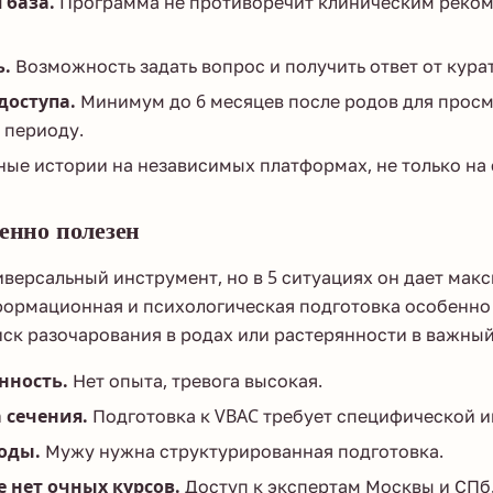
 база.
Программа не противоречит клиническим реко
ь.
Возможность задать вопрос и получить ответ от кура
доступа.
Минимум до 6 месяцев после родов для просм
 периоду.
ые истории на независимых платформах, не только на 
енно полезен
версальный инструмент, но в 5 ситуациях он дает мак
формационная и психологическая подготовка особенно 
ск разочарования в родах или растерянности в важны
нность.
Нет опыта, тревога высокая.
 сечения.
Подготовка к VBAC требует специфической 
оды.
Мужу нужна структурированная подготовка.
е нет очных курсов.
Доступ к экспертам Москвы и СПб