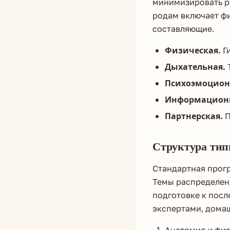
минимизировать ру
родам включает ф
составляющие.
Физическая.
Ги
Дыхательная.
Т
Психоэмоцион
Информацион
Партнерская.
П
Структура тип
Стандартная прогр
Темы распределены
подготовке к пос
экспертами, домаш