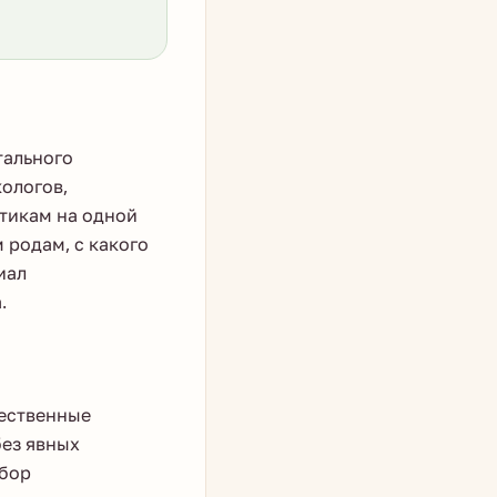
тального
ологов,
тикам на одной
 родам, с какого
иал
.
тественные
без явных
ыбор