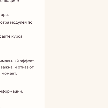
мендациям
тора.
отра модулей по
сайте курса.
симальный эффект.
важна, и отказ от
й момент.
информации.
.