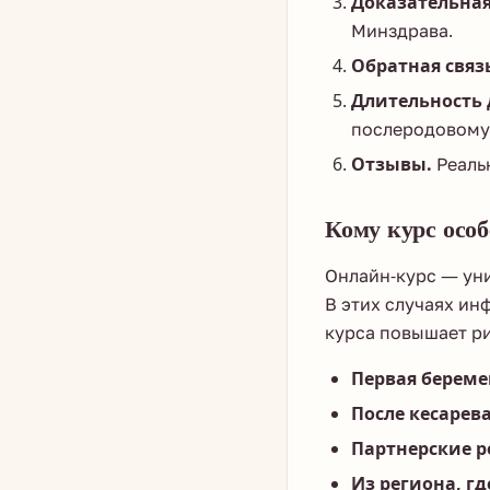
Доказательная
Минздрава.
Обратная связ
Длительность 
послеродовому
Отзывы.
Реальн
Кому курс особ
Онлайн-курс — уни
В этих случаях ин
курса повышает ри
Первая береме
После кесарева
Партнерские р
Из региона, гд