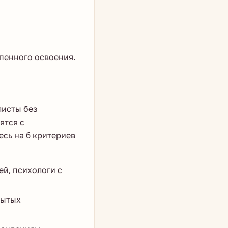
епенного освоения.
листы без
ятся с
сь на 6 критериев
й, психологи с
мытых