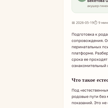
Бекетова О
акушер-гинек
📅 2026-05-19
⏱ 9 мин
Подготовка к рода
сопровождения. О
перинатальных пс
платформе. Разбер
срока ее проходят
ознакомительный и
Что такое ест
Под «естественны
родовые пути без 
показаний. Это н