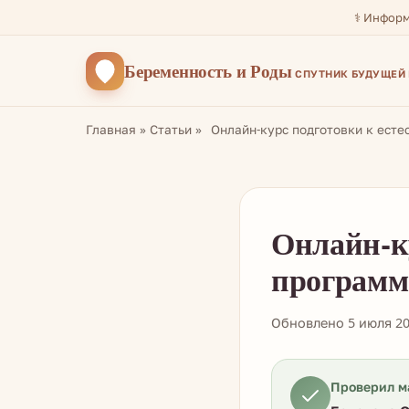
⚕️ Инфор
Беременность
и Роды
СПУТНИК БУДУЩЕЙ
Главная
»
Статьи
»
Онлайн-курс подготовки к ест
Онлайн-ку
программ
Обновлено 5 июля 2
Проверил м