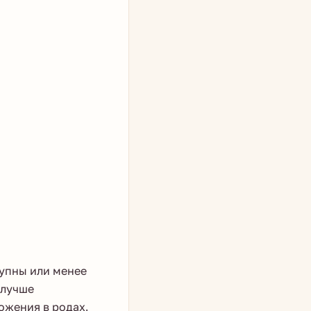
упны или менее
 лучше
ожения в родах.