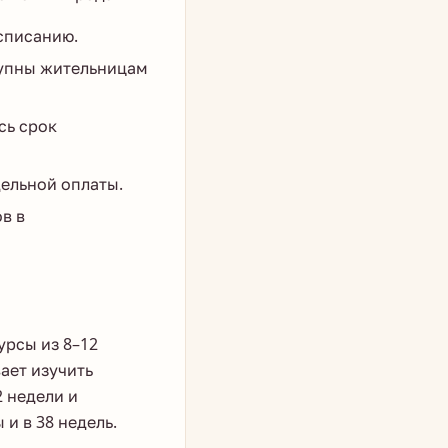
списанию.
тупны жительницам
сь срок
ельной оплаты.
в в
урсы из 8–12
ает изучить
2 недели и
и в 38 недель.