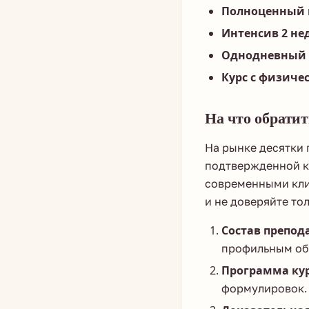
Полноценный к
Интенсив 2 не
Однодневный 
Курс с физиче
На что обрати
На рынке десятки 
подтвержденной кв
современными кли
и не доверяйте т
Состав препод
профильным об
Программа кур
формулировок.