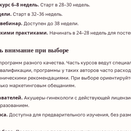
урс 6–8 недель.
Старт в 28–30 недель.
дели.
Старт в 32–36 недель.
вебинар.
Доступен до 38 недели.
скими практиками.
Начинать в 24–28 недель для пост
ть внимание при выборе
программ разного качества. Часть курсов ведут специа
алификации, программы у таких авторов часто расход
ническими рекомендациями. При выборе ориентируйте
олько маркетинговым обещаниям.
авателей.
Акушеры-гинекологи с действующей лицензие
разованием.
са.
Доступна для предварительного изучения, без раз