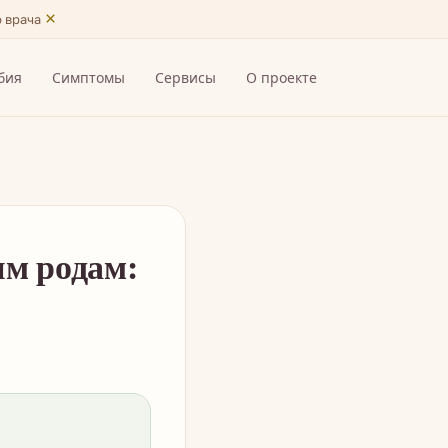
×
ю врача
бия
Симптомы
Сервисы
О проекте
ым родам: