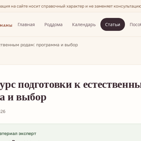
мация на сайте носит справочный характер и не заменяет консультаци
Главная
Роддома
Календарь
Статьи
Посо
 МАМЫ
ественным родам: программа и выбор
рс подготовки к естественн
а и выбор
026
атериал эксперт