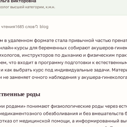
льга Викторовна
олог высшей категории, к.м.н.
 чтения
1685 слов
📁 blog
м в удаленном формате стала привычной частью прена
нлайн-курсы для беременных собирают акушеров-гинек
ихологов, инструкторов по дыханию и физическим прак
ем, что входит в программу подготовки к естественным
 и как выбрать курс под индивидуальные задачи. Матер
 не заменяет очного наблюдения у акушера-гинеколога
ественные роды
ми родами» понимают физиологические роды через ес
медикаментозного обезболивания и без вмешательств 
е отказ от медицинской помощи, а информированный в