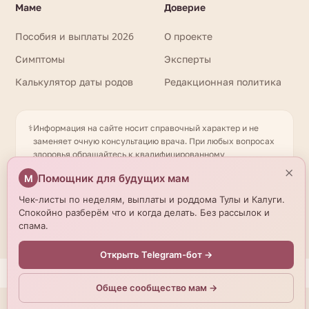
Маме
Доверие
Пособия и выплаты 2026
О проекте
Симптомы
Эксперты
Калькулятор даты родов
Редакционная политика
⚕️
Информация на сайте носит справочный характер и не
заменяет очную консультацию врача. При любых вопросах
здоровья обращайтесь к квалифицированному
специалисту. Имеются противопоказания. Необходима
×
Помощник для будущих мам
М
консультация специалиста. Данные о роддомах получены
из открытых источников и могут отличаться от актуальной
Чек-листы по неделям, выплаты и роддома Тулы и Калуги.
информации — уточняйте по телефону. © 2026
Спокойно разберём что и когда делать. Без рассылок и
beremennostirody.ru
спама.
Открыть Telegram-бот →
Общее сообщество мам →
Мы используем cookies.
Подробнее