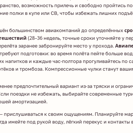
транство, возможность прилечь и свободно пройтись по
ие полки в купе или СВ, чтобы избежать лишних подъё
шён большинством авиакомпаний до определённых
сро
утешествий
(28–36 недель, точные сроки уточняйте у пе
релёта заранее забронируйте место у прохода.
Авиапе
требуют подготовки: во время полёта пейте больше вод
 напитков и каждые час-полтора прогуливайтесь по с
отёков и тромбоза. Компрессионные чулки станут ваш
енее предпочтительный вариант из-за тряски и ограни
Если поездки не избежать, выбирайте современные тур
ошей амортизацией.
— прислушиваться к своим ощущениям. Планируйте ма
гда имейте под рукой воду, лёгкий перекус и контакты 