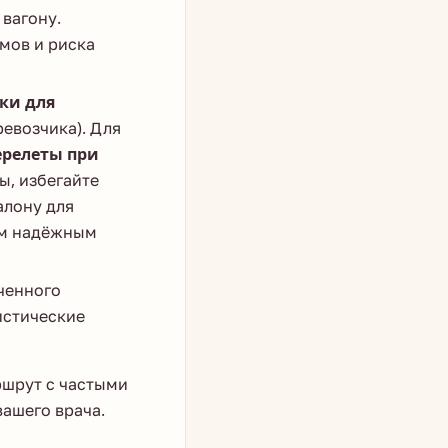
 вагону.
мов и риска
ки для
ревозчика). Для
релеты при
ы, избегайте
алону для
им надёжным
ченного
истические
ршрут с частыми
вашего врача.