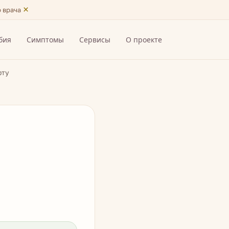
×
ю врача
бия
Симптомы
Сервисы
О проекте
рту