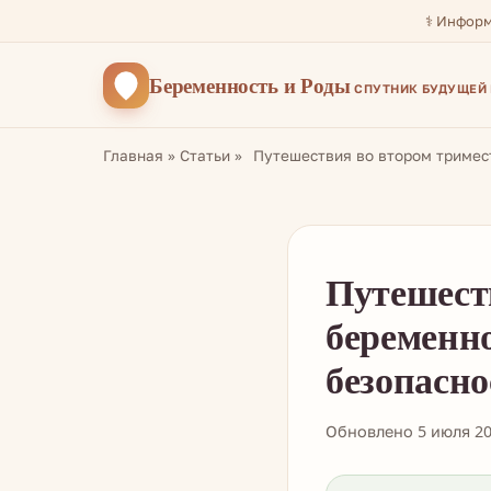
⚕️ Инфор
Беременность
и Роды
СПУТНИК БУДУЩЕЙ
Главная
»
Статьи
»
Путешествия во втором тримес
Путешест
беременно
безопасно
Обновлено 5 июля 2