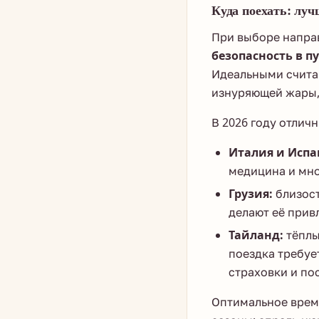
Куда поехать: лу
При выборе напра
безопасность в 
Идеальными счита
изнуряющей жары,
В 2026 году отли
Италия и Испа
медицина и мно
Грузия:
близост
делают её прив
Тайланд:
тёплы
поездка требуе
страховки и по
Оптимальное врем