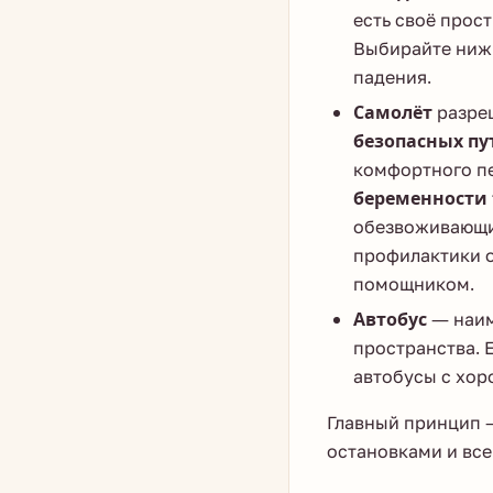
есть своё прос
Выбирайте нижн
падения.
Самолёт
разре
безопасных п
комфортного пе
беременности
обезвоживающих
профилактики 
помощником.
Автобус
— наим
пространства. 
автобусы с хор
Главный принцип 
остановками и все