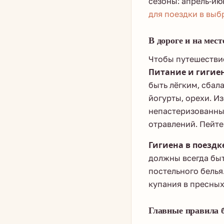
сезоны: апрель-ию
для поездки в выб
В дороге и на мест
Чтобы путешестви
Питание и гигие
быть лёгким, сбал
йогурты, орехи. И
непастеризованны
отравлений. Пейте
Гигиена в поездк
должны всегда быт
постельного белья
купания в пресных
Главные правила б