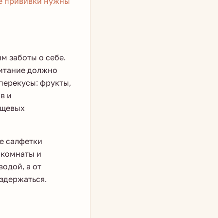
е прививки нужны
м заботы о себе.
итание должно
перекусы: фрукты,
в и
ищевых
е салфетки
 комнаты и
одой, а от
здержаться.