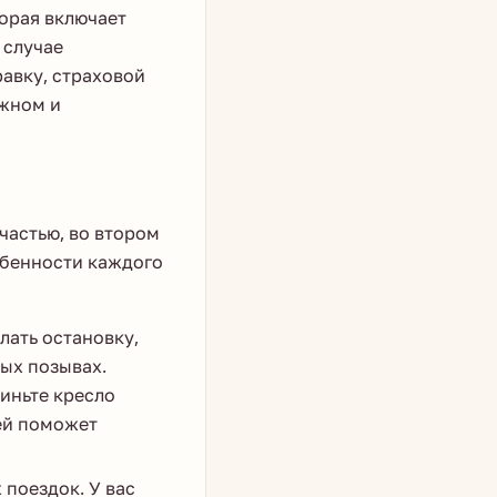
орая включает
 случае
авку, страховой
ажном и
частью, во втором
обенности каждого
лать остановку,
тых позывах.
иньте кресло
ей поможет
поездок. У вас