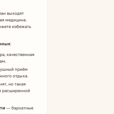
лан выходят
ая медицина.
ожете избежать
енных
:
ра, качественная
ам.
адушный приём
нного отдыха.
ят, но такая
ии расширенной
сти
— бархатные