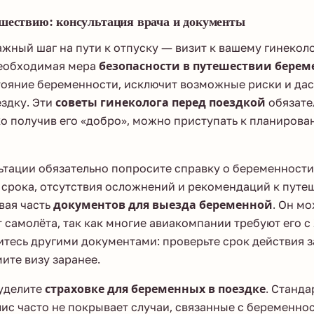
ешествию: консультация врача и документы
жный шаг на пути к отпуску — визит к вашему гинеколо
необходимая мера
безопасности в путешествии бере
тояние беременности, исключит возможные риски и да
здку. Эти
советы гинеколога перед поездкой
обязате
о получив его «добро», можно приступать к планиров
ьтации обязательно попросите справку о беременности
 срока, отсутствия осложнений и рекомендаций к путе
вая часть
документов для выезда беременной
. Он м
 самолёта, так как многие авиакомпании требуют его с 
тесь другими документами: проверьте срок действия з
ите визу заранее.
уделите
страховке для беременных в поездке
. Станд
ис часто не покрывает случаи, связанные с беременно