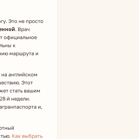
гу. Это не просто
менной
. Врач
ст официальное
льны к
анию маршрута и
 на английском
шествию. Этот
ожет стать вашим
28-й недели.
агранпаспорта и,
артный
стью.
Как выбрать