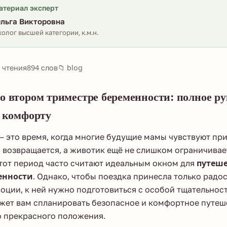
атериал эксперт
льга Викторовна
олог высшей категории, к.м.н.
 чтения
894 слов
📁 blog
о втором триместре беременности
: полное р
и комфорту
 это время, когда многие будущие мамы чувствуют при
я возвращается, а животик ещё не слишком ограничива
тот период часто считают идеальным окном для
путеше
енности
. Однако, чтобы поездка принесла только радос
ции, к ней нужно подготовиться с особой тщательнос
жет вам спланировать безопасное и комфортное путеш
о прекрасного положения.