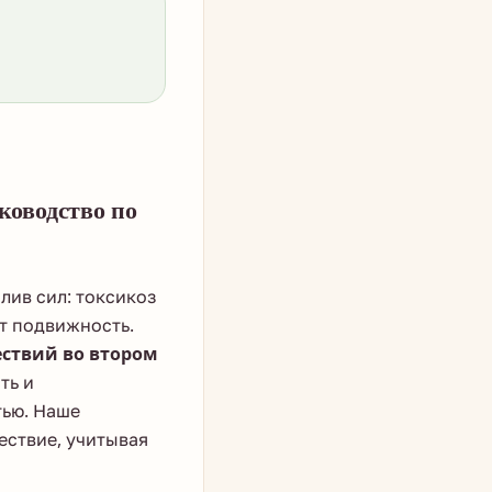
уководство по
лив сил: токсикоз
ет подвижность.
ствий во втором
ть и
тью. Наше
ествие, учитывая