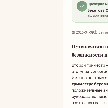
Проверил м
Бекетова О
акушер-гинек
📅 2026-04-09
⏱ 5 мин
Путешествия в
безопасности 
Второй триместр —
отступает, энерги
Именно поэтому э
триместре берем
положительные эмо
руководство помо
все нюансы вашег