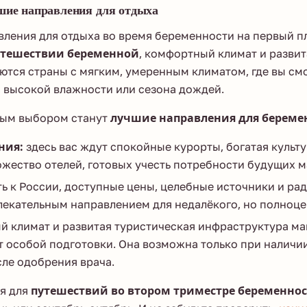
чшие направления для отдыха
вления для отдыха во время беременности на первый п
путешествии беременной
, комфортный климат и развит
ются страны с мягким, умеренным климатом, где вы см
 высокой влажности или сезона дождей.
чным выбором станут
лучшие направления для берем
ния:
здесь вас ждут спокойные курорты, богатая культу
жество отелей, готовых учесть потребности будущих м
ь к России, доступные цены, целебные источники и р
лекательным направлением для недалёкого, но полноце
й климат и развитая туристическая инфраструктура ман
т особой подготовки. Она возможна только при налич
сле одобрения врача.
я для
путешествий во втором триместре беременно