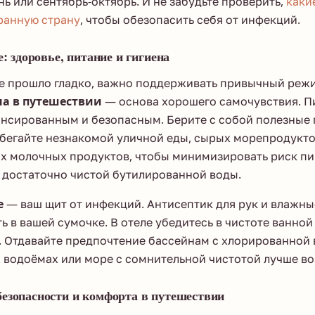
нь или сентябрь-октябрь. И не забудьте проверить,
каки
ранную страну
, чтобы обезопасить себя от инфекций.
е: здоровье, питание и гигиена
е прошло гладко, важно поддерживать привычный режи
на в путешествии
— основа хорошего самочувствия. П
ансированным и безопасным. Берите с собой полезные 
збегайте незнакомой уличной еды, сырых морепродукто
х молочных продуктов, чтобы минимизировать риск п
 достаточно чистой бутилированной воды.
е
— ваш щит от инфекций. Антисептик для рук и влажны
ь в вашей сумочке. В отеле убедитесь в чистоте ванной
. Отдавайте предпочтение бассейнам с хлорированной в
 водоёмах или море с сомнительной чистотой лучше во
езопасности и комфорта в путешествии