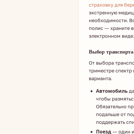
страховку для бе
экстренную медиц
необходимости. В
полис — храните в
электронном виде
Выбор транспорта
От выбора транспо
триместре спектр 
варианта.
Автомобиль
да
чтобы размятьс
Обязательно пр
подальше от п
поддержать спи
Поезд
— один и