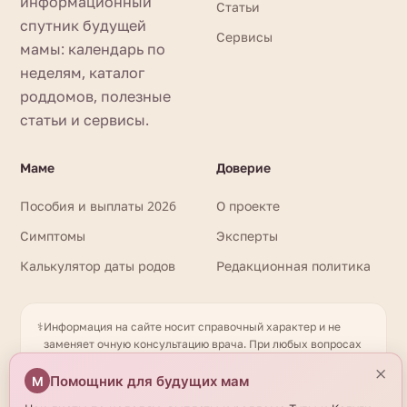
информационный
Статьи
спутник будущей
Сервисы
мамы: календарь по
неделям, каталог
роддомов, полезные
статьи и сервисы.
Маме
Доверие
Пособия и выплаты 2026
О проекте
Симптомы
Эксперты
Калькулятор даты родов
Редакционная политика
⚕️
Информация на сайте носит справочный характер и не
заменяет очную консультацию врача. При любых вопросах
здоровья обращайтесь к квалифицированному
×
специалисту. Имеются противопоказания. Необходима
Помощник для будущих мам
М
консультация специалиста. Данные о роддомах получены