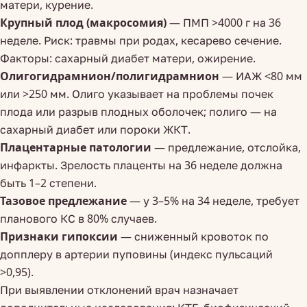
матери, курение.
Крупный плод (макросомия)
— ПМП >4000 г на 36
неделе. Риск: травмы при родах, кесарево сечение.
Факторы: сахарный диабет матери, ожирение.
Олигогидрамнион/полигидрамнион
— ИАЖ <80 мм
или >250 мм. Олиго указывает на проблемы почек
плода или разрыв плодных оболочек; полиго — на
сахарный диабет или пороки ЖКТ.
Плацентарные патологии
— предлежание, отслойка,
инфаркты. Зрелость плаценты на 36 неделе должна
быть 1–2 степени.
Тазовое предлежание
— у 3–5% на 34 неделе, требует
планового КС в 80% случаев.
Признаки гипоксии
— сниженный кровоток по
допплеру в артерии пуповины (индекс пульсаций
>0,95).
При выявлении отклонений врач назначает