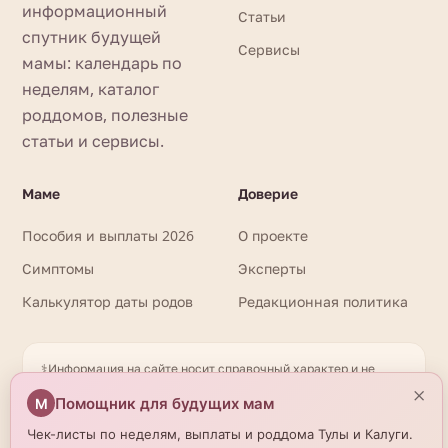
информационный
Статьи
спутник будущей
Сервисы
мамы: календарь по
неделям, каталог
роддомов, полезные
статьи и сервисы.
Маме
Доверие
Пособия и выплаты 2026
О проекте
Симптомы
Эксперты
Калькулятор даты родов
Редакционная политика
⚕️
Информация на сайте носит справочный характер и не
заменяет очную консультацию врача. При любых вопросах
×
Помощник для будущих мам
М
здоровья обращайтесь к квалифицированному
специалисту. Имеются противопоказания. Необходима
Чек-листы по неделям, выплаты и роддома Тулы и Калуги.
консультация специалиста. Данные о роддомах получены