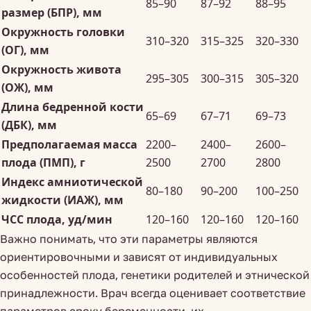
85–90
87–92
88–95
размер (БПР), мм
Окружность головки
310–320
315–325
320–330
(ОГ), мм
Окружность живота
295–305
300–315
305–320
(ОЖ), мм
Длина бедренной кости
65–69
67–71
69–73
(ДБК), мм
Предполагаемая масса
2200–
2400–
2600–
плода (ПМП), г
2500
2700
2800
Индекс амниотической
80–180
90–200
100–250
жидкости (ИАЖ), мм
ЧСС плода, уд/мин
120–160
120–160
120–160
Важно понимать, что эти параметры являются
ориентировочными и зависят от индивидуальных
особенностей плода, генетики родителей и этнической
принадлежности. Врач всегда оценивает соответствие