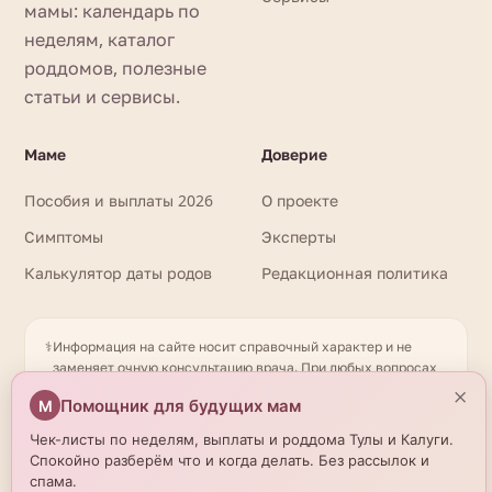
мамы: календарь по
неделям, каталог
роддомов, полезные
статьи и сервисы.
Маме
Доверие
Пособия и выплаты 2026
О проекте
Симптомы
Эксперты
Калькулятор даты родов
Редакционная политика
⚕️
Информация на сайте носит справочный характер и не
заменяет очную консультацию врача. При любых вопросах
здоровья обращайтесь к квалифицированному
×
Помощник для будущих мам
М
специалисту. Имеются противопоказания. Необходима
консультация специалиста. Данные о роддомах получены
Чек-листы по неделям, выплаты и роддома Тулы и Калуги.
из открытых источников и могут отличаться от актуальной
Спокойно разберём что и когда делать. Без рассылок и
информации — уточняйте по телефону. © 2026
спама.