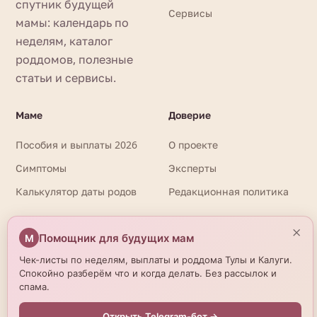
спутник будущей
Сервисы
мамы: календарь по
неделям, каталог
роддомов, полезные
статьи и сервисы.
Маме
Доверие
Пособия и выплаты 2026
О проекте
Симптомы
Эксперты
Калькулятор даты родов
Редакционная политика
×
Помощник для будущих мам
М
⚕️
Информация на сайте носит справочный характер и не
заменяет очную консультацию врача. При любых вопросах
Чек-листы по неделям, выплаты и роддома Тулы и Калуги.
здоровья обращайтесь к квалифицированному
Спокойно разберём что и когда делать. Без рассылок и
специалисту. Имеются противопоказания. Необходима
спама.
консультация специалиста. Данные о роддомах получены
из открытых источников и могут отличаться от актуальной
Открыть Telegram-бот →