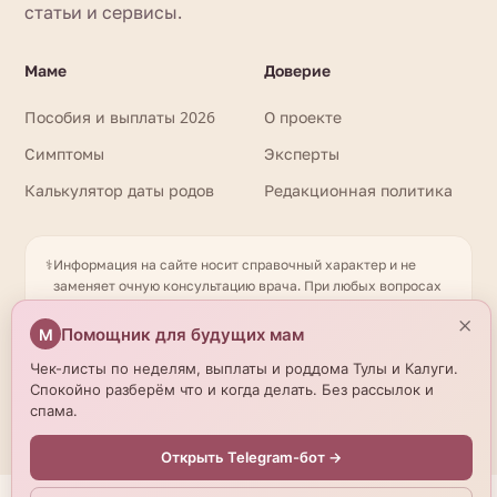
статьи и сервисы.
Маме
Доверие
Пособия и выплаты 2026
О проекте
Симптомы
Эксперты
Калькулятор даты родов
Редакционная политика
⚕️
Информация на сайте носит справочный характер и не
заменяет очную консультацию врача. При любых вопросах
здоровья обращайтесь к квалифицированному
×
специалисту. Имеются противопоказания. Необходима
Помощник для будущих мам
М
консультация специалиста. Данные о роддомах получены
Чек-листы по неделям, выплаты и роддома Тулы и Калуги.
из открытых источников и могут отличаться от актуальной
Спокойно разберём что и когда делать. Без рассылок и
информации — уточняйте по телефону. © 2026
спама.
beremennostirody.ru
Открыть Telegram-бот →