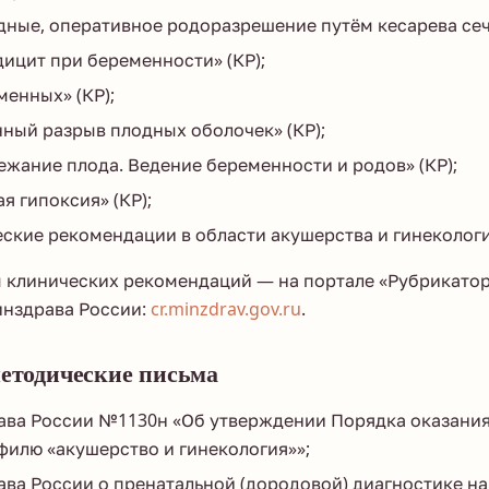
ные, оперативное родоразрешение путём кесарева сече
ицит при беременности» (КР);
менных» (КР);
ый разрыв плодных оболочек» (КР);
ежание плода. Ведение беременности и родов» (КР);
я гипоксия» (КР);
ские рекомендации в области акушерства и гинеколог
ы клинических рекомендаций — на портале «Рубрикато
нздрава России:
cr.minzdrav.gov.ru
.
методические письма
ава России №1130н «Об утверждении Порядка оказани
илю «акушерство и гинекология»»;
ва России о пренатальной (дородовой) диагностике н