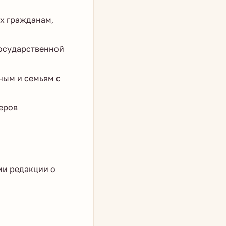
х гражданам,
государственной
ным и семьям с
еров
ии редакции о