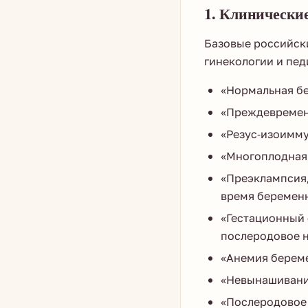
1. Клинически
Базовые российск
гинекологии и пед
«Нормальная бе
«Преждевременн
«Резус-изоимму
«Многоплодная 
«Преэклампсия,
время беременн
«Гестационный 
послеродовое н
«Анемия береме
«Невынашивание
«Послеродовое 