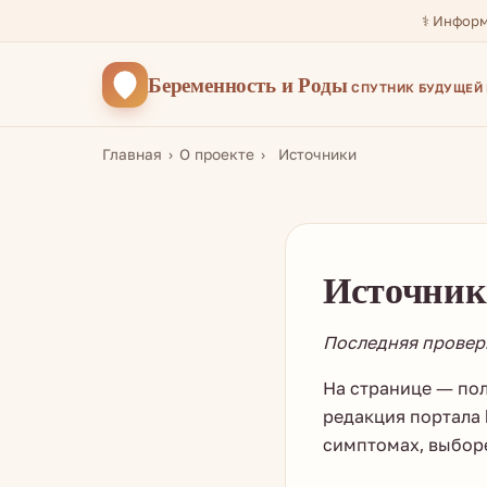
⚕️ Инфор
Беременность
и Роды
СПУТНИК БУДУЩЕЙ
Главная
О проекте
Источники
Источник
Последняя проверка
На странице — по
редакция портала
симптомах, выбор