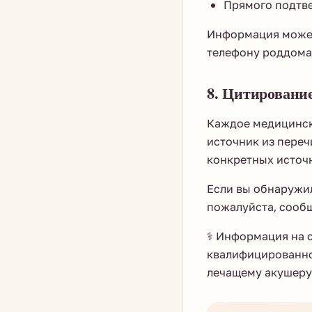
Прямого подтв
Информация может
телефону роддома
8. Цитировани
Каждое медицинск
источник из переч
конкретных источн
Если вы обнаружи
пожалуйста, сооб
⚕️ Информация на 
квалифицированно
лечащему акушеру