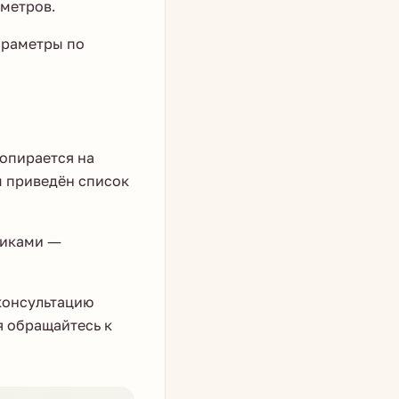
метров.
араметры по
опирается на
ы приведён список
никами —
 консультацию
я обращайтесь к