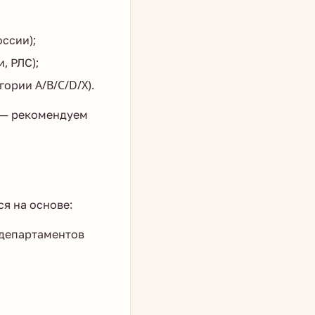
ссии);
, РЛС);
ории A/B/C/D/X).
 — рекомендуем
я на основе:
 департаментов