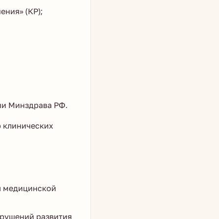
ния» (КР);
ии Минздрава РФ.
р клинических
я медицинской
арушений развития