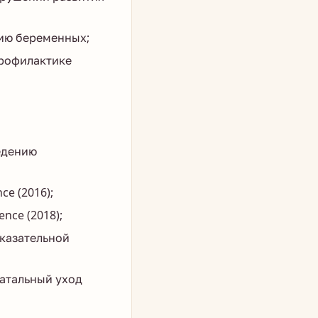
ию беременных;
профилактике
едению
ce (2016);
ence (2018);
оказательной
натальный уход