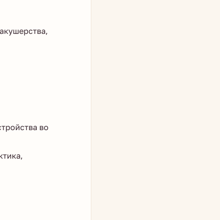
акушерства,
стройства во
ктика,