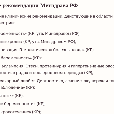
е рекомендации Минздрава РФ
ие клинические рекомендации, действующие в области 
иатрии:
ременность» (КР, утв. Минздравом РФ);
ые роды» (КР, утв. Минздравом РФ);
низация. Гемолитическая болезнь плода» (КР);
беременность» (КР);
 эклампсия. Отеки, протеинурия и гипертензивные рас
ости, в родах и послеродовом периоде» (КР);
сахарный диабет. Диагностика, лечение, акушерская та
аблюдение» (КР);
нных» (КР);
 беременности» (КР);
кровотечение» (КР);