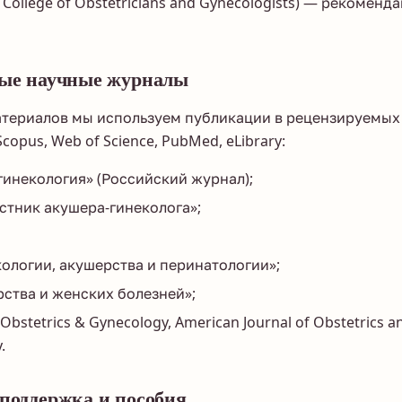
College of Obstetricians and Gynecologists) — рекоменд
мые научные журналы
атериалов мы используем публикации в рецензируемых
opus, Web of Science, PubMed, eLibrary:
гинекология» (Российский журнал);
стник акушера-гинеколога»;
ологии, акушерства и перинатологии»;
ства и женских болезней»;
 Obstetrics & Gynecology, American Journal of Obstetrics 
.
 поддержка и пособия