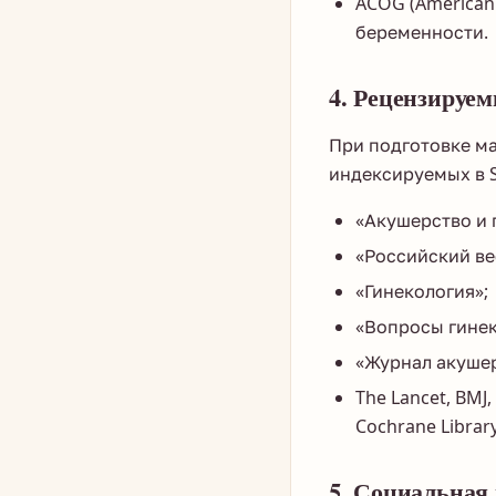
ACOG (American 
беременности.
4. Рецензируе
При подготовке м
индексируемых в Sc
«Акушерство и 
«Российский ве
«Гинекология»;
«Вопросы гинек
«Журнал акушер
The Lancet, BMJ,
Cochrane Library
5. Социальная