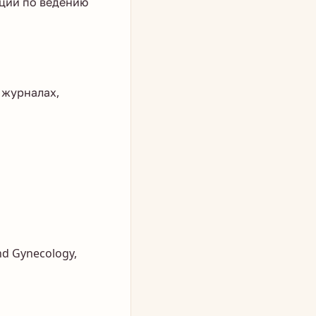
ации по ведению
 журналах,
and Gynecology,