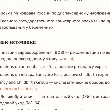
письма Минздрава России по диспансерному наблюден
Главного государственного санитарного врача РФ по 
заболеваний у беременных.
ные источники
анизация здравоохранения (ВОЗ) — рекомендации по в
родам, послеродовому уходу:
who.int
;
ions on antenatal care for a positive pregnancy experien
ons on intrapartum care for a positive childbirth experi
ancy and Childbirth Group — систематические обзоры д
nancy.cochrane.org
;
s (Великобритания) — антенатальный уход (CG62), интра
одовой уход (NG194);