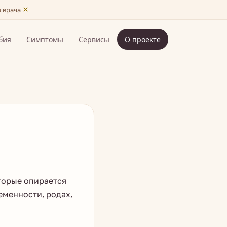
×
ю врача
бия
Симптомы
Сервисы
О проекте
торые опирается
еменности, родах,