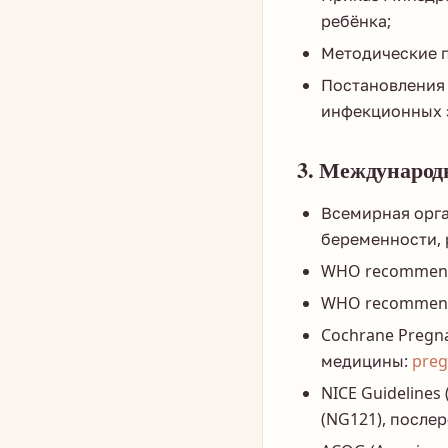
ребёнка;
Методические 
Постановления 
инфекционных 
3. Международ
Всемирная орг
беременности, 
WHO recommendat
WHO recommendati
Cochrane Pregn
медицины:
preg
NICE Guideline
(NG121), послер