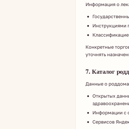
Информация о лека
Государственны
Инструкциями п
Классификацией
Конкретные торго
уточнять назначен
7. Каталог род
Данные о роддомах
Открытых данн
здравоохранен
Информации с 
Сервисов Яндек