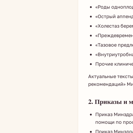
«Роды одноплод
«Острый аппенд
«Холестаз бере
«Преждевременн
«Тазовое предл
«Внутриутробна
Прочие клиниче
Актуальные текст
рекомендаций» Ми
2. Приказы и 
Приказ Минздр
помощи по проф
Приказ Минздра