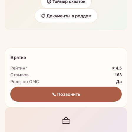
⏱️ Таймер схваток
📋 Документы в роддом
Кратко
Рейтинг
⭐ 4.5
Отзывов
163
Роды по ОМС
Да
📞 Позвонить
👜