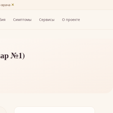
×
ю врача
бия
Симптомы
Сервисы
О проекте
нар №1)