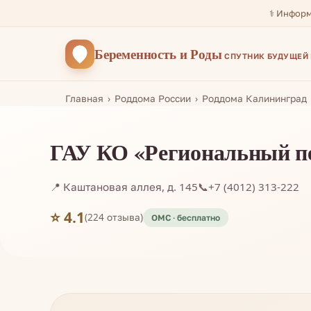
⚕️ Инфор
Беременность
и Роды
СПУТНИК БУДУЩЕЙ
Главная
Роддома России
Роддома Калининград
ГАУ КО «Региональный п
📍 Каштановая аллея, д. 145
📞
+7 (4012) 313-222
⭐ 4.1
(224 отзыва)