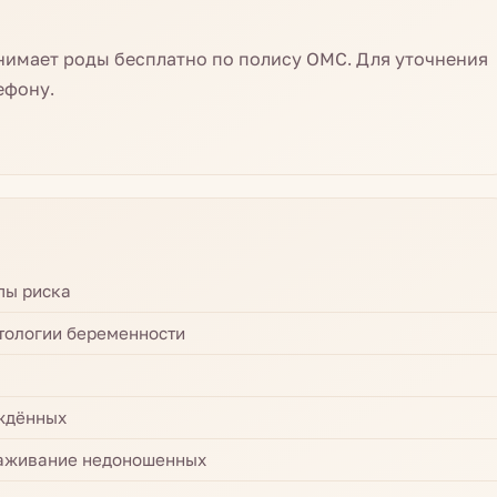
нимает роды бесплатно по полису ОМС. Для уточнения
ефону.
пы риска
тологии беременности
ждённых
хаживание недоношенных