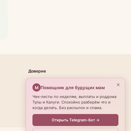
Доверие
О проекте
×
Помощник для будущих мам
М
Эксперты
Чек-листы по неделям, выплаты и роддома
Редакционная политика
Тулы и Калуги. Спокойно разберём что и
когда делать. Без рассылок и спама.
Открыть Telegram-бот →