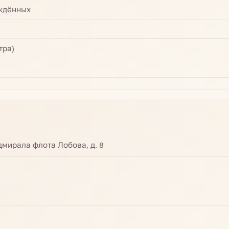
ждённых
тра)
дмирала флота Лобова, д. 8