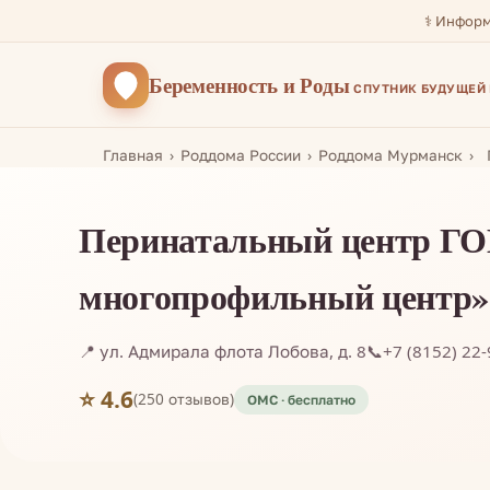
⚕️ Инфор
Беременность
и Роды
СПУТНИК БУДУЩЕЙ
Главная
Роддома России
Роддома Мурманск
Перинатальный центр ГО
многопрофильный центр»
📍 ул. Адмирала флота Лобова, д. 8
📞
+7 (8152) 22
⭐ 4.6
(250 отзывов)