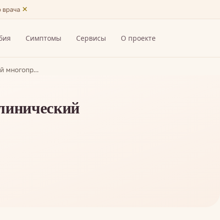
×
ю врача
бия
Симптомы
Сервисы
О проекте
ий многопр…
линический