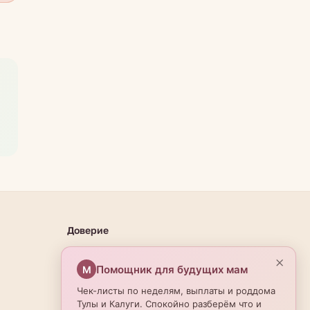
Доверие
О проекте
×
Помощник для будущих мам
М
Эксперты
Чек-листы по неделям, выплаты и роддома
Редакционная политика
Тулы и Калуги. Спокойно разберём что и