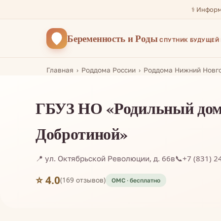
⚕️ Инфор
Беременность
и Роды
СПУТНИК БУДУЩЕЙ
Главная
Роддома России
Роддома Нижний Новг
ГБУЗ НО «Родильный дом 
Добротиной»
📍 ул. Октябрьской Революции, д. 66в
📞
+7 (831) 2
⭐ 4.0
(169 отзывов)