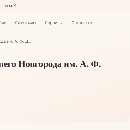
×
ю врача
бия
Симптомы
Сервисы
О проекте
да им. А. Ф. Д…
го Новгорода им. А. Ф.