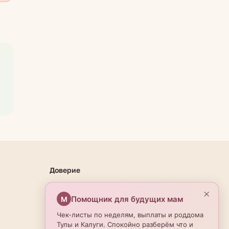
Доверие
О проекте
×
Помощник для будущих мам
М
Эксперты
Чек-листы по неделям, выплаты и роддома
Редакционная политика
Тулы и Калуги. Спокойно разберём что и