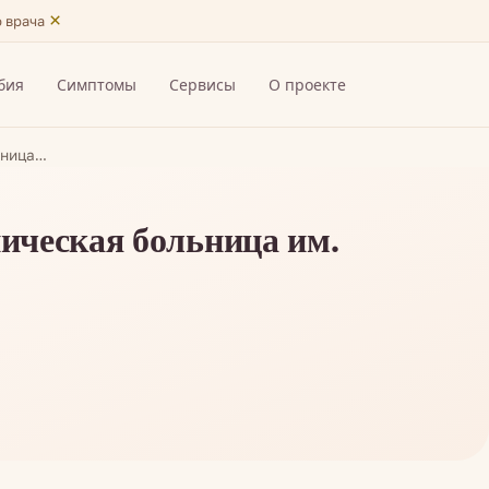
×
ю врача
бия
Симптомы
Сервисы
О проекте
ьница…
ическая больница им.