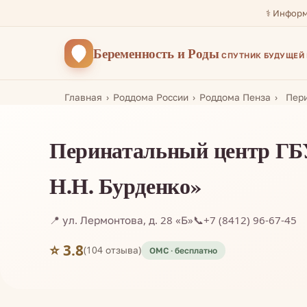
⚕️ Инфор
Беременность
и Роды
СПУТНИК БУДУЩЕЙ
Главная
Роддома России
Роддома Пенза
Пери
Перинатальный центр ГБУ
Н.Н. Бурденко»
📍 ул. Лермонтова, д. 28 «Б»
📞
+7 (8412) 96-67-45
⭐ 3.8
(104 отзыва)