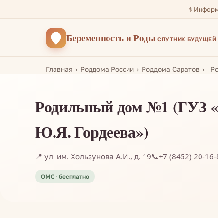
⚕️ Инфор
Беременность
и Роды
СПУТНИК БУДУЩЕЙ
Главная
Роддома России
Роддома Саратов
Ро
Родильный дом №1 (ГУЗ «
Ю.Я. Гордеева»)
📍 ул. им. Хользунова А.И., д. 19
📞
+7 (8452) 20-16-