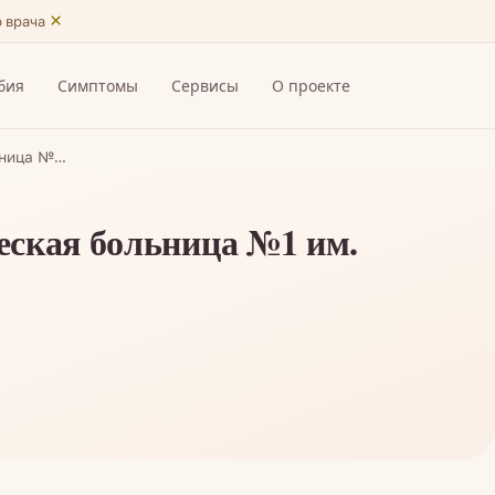
×
ю врача
бия
Симптомы
Сервисы
О проекте
ьница №…
еская больница №1 им.