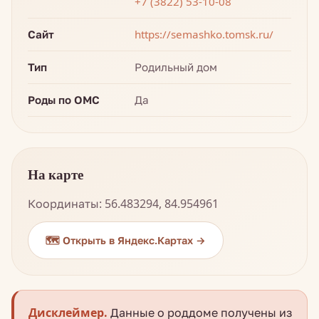
+7 (3822) 53-10-08
Сайт
https://semashko.tomsk.ru/
Тип
Родильный дом
Роды по ОМС
Да
На карте
Координаты: 56.483294, 84.954961
🗺️ Открыть в Яндекс.Картах →
Дисклеймер.
Данные о роддоме получены из