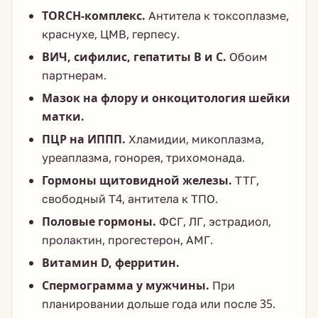
TORCH-комплекс.
Антитела к токсоплазме,
краснухе, ЦМВ, герпесу.
ВИЧ, сифилис, гепатиты B и C.
Обоим
партнерам.
Мазок на флору и онкоцитология шейки
матки.
ПЦР на ИППП.
Хламидии, микоплазма,
уреаплазма, гонорея, трихомонада.
Гормоны щитовидной железы.
ТТГ,
свободный Т4, антитела к ТПО.
Половые гормоны.
ФСГ, ЛГ, эстрадиол,
пролактин, прогестерон, АМГ.
Витамин D, ферритин.
Спермограмма у мужчины.
При
планировании дольше года или после 35.