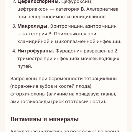
Цефалоспорины.
Цефуроксим,
цефтриаксон — категория В. Альтернатива
при непереносимости пенициллинов.
Макролиды.
Эритромицин, азитромицин
— категория В. Применяются при
хламидийной и микоплазменной инфекции.
Нитрофураны.
Фурадонин разрешен во 2
триместре при инфекциях мочевыводящих
путей.
Запрещены при беременности тетрациклины
(поражение зубов и костей плода),
фторхинолоны (влияние на хрящевую ткань),
аминогликозиды (риск ототоксичности).
Витамины и минералы
Адекватная нутритивная поддержка во время