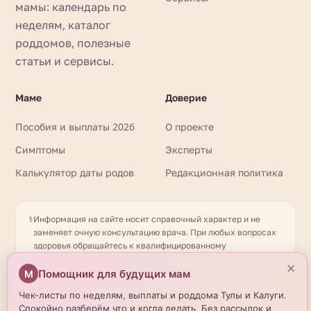
мамы: календарь по
неделям, каталог
роддомов, полезные
статьи и сервисы.
Маме
Доверие
Пособия и выплаты 2026
О проекте
Симптомы
Эксперты
Калькулятор даты родов
Редакционная политика
⚕️
Информация на сайте носит справочный характер и не
заменяет очную консультацию врача. При любых вопросах
здоровья обращайтесь к квалифицированному
специалисту. Имеются противопоказания. Необходима
×
консультация специалиста. Данные о роддомах получены
Помощник для будущих мам
М
из открытых источников и могут отличаться от актуальной
Чек-листы по неделям, выплаты и роддома Тулы и Калуги.
информации — уточняйте по телефону. © 2026
Спокойно разберём что и когда делать. Без рассылок и