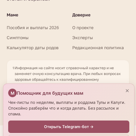
Маме
Доверие
Пособия и выплаты 2026
О проекте
Симптомы
Эксперты
Калькулятор даты родов
Редакционная политика
⚕️
Информация на сайте носит справочный характер и не
заменяет очную консультацию врача. При любых вопросах
здоровья обращайтесь к квалифицированному
специалисту. Имеются противопоказания. Необходима
×
консультация специалиста. Данные о роддомах получены
Помощник для будущих мам
М
из открытых источников и могут отличаться от актуальной
Чек-листы по неделям, выплаты и роддома Тулы и Калуги.
информации — уточняйте по телефону. © 2026
Спокойно разберём что и когда делать. Без рассылок и
beremennostirody.ru
спама.
Открыть Telegram-бот →