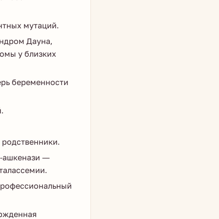
нтных мутаций.
ндром Дауна,
омы у близких
ерь беременности
.
 родственники.
-ашкенази —
талассемии.
профессиональный
ржденная