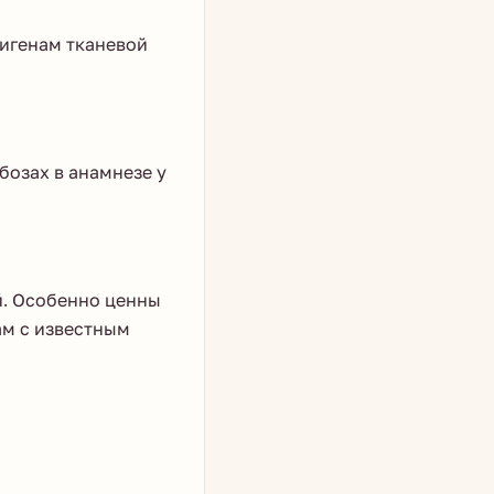
игенам тканевой
озах в анамнезе у
й. Особенно ценны
ам с известным