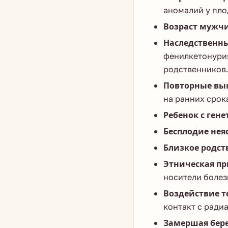
аномалий у пло
Возраст мужчи
Наследственны
фенилкетонури
родственников.
Повторные вы
на ранних срок
Ребенок с ген
Бесплодие неяс
Близкое родств
Этническая пр
носители болез
Воздействие т
контакт с ради
Замершая бере