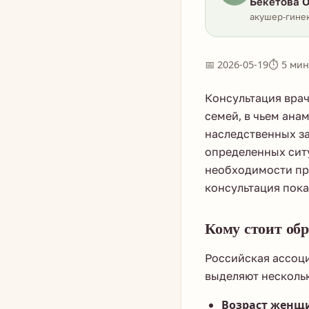
Бекетова О
акушер-гинек
📅 2026-05-19
⏱ 5 мин
Консультация врач
семей, в чьем ана
наследственных за
определенных сит
необходимости про
консультация пока
Кому стоит обр
Российская ассоц
выделяют нескольк
Возраст женщи