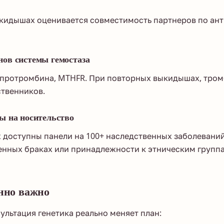
кидышах оценивается совместимость партнеров по ант
ов системы гемостаза
 протромбина, MTHFR. При повторных выкидышах, тромб
твенников.
ы на носительство
 доступны панели на 100+ наследственных заболевани
енных браках или принадлежности к этническим групп
енно важно
сультация генетика реально меняет план: