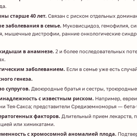
да.
ны старше 40 лет.
Связан с риском отдельных домина
е заболевания в семье.
Муковисцидоз, гемофилия, си
я, мышечные дистрофии, ранние онкологические синдр
кидыши в анамнезе.
2 и более последовательных пот
ах.
етическим заболеванием.
Если в семье уже есть случай
ного генеза.
о супругов.
Двоюродные братья и сестры, троюродные
инадлежность с известным риском.
Например, евреи
ни Тея-Сакса; представители Средиземноморья — бета-
ератогенных факторов.
Длительный прием лекарств, 
ацией или химикатами.
менность с хромосомной аномалией плода.
Подтве