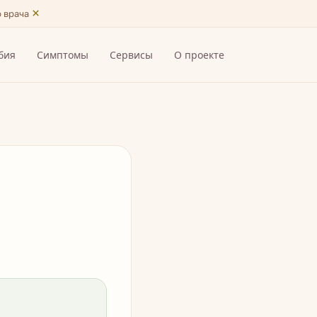
×
ю врача
бия
Симптомы
Сервисы
О проекте