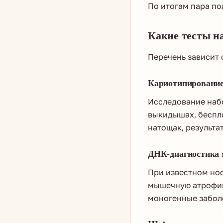
По итогам пара по
Какие тесты н
Перечень зависит 
Кариотипировани
Исследование наб
выкидышах, беспл
натощак, результат
ДНК-диагностика 
При известном нос
мышечную атрофию
моногенные забол