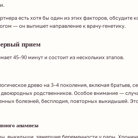
и.
артнера есть хотя бы один из этих факторов, обсудите 
гом — он выпишет направление к врачу-генетику.
первый прием
мает 45–90 минут и состоит из нескольких этапов.
логическое древо на 3–4 поколения, включая братьев, се
, двоюродных родственников. Особое внимание — случ
енных болезней, бесплодия, повторных выкидышей. Это
ивного анамнеза
ды, выкидыши, замершие беременности у пары. Хрониче