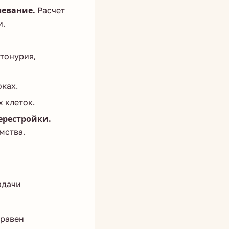
левание.
Расчет
и.
тонурия,
ках.
 клеток.
ерестройки.
мства.
адачи
 равен