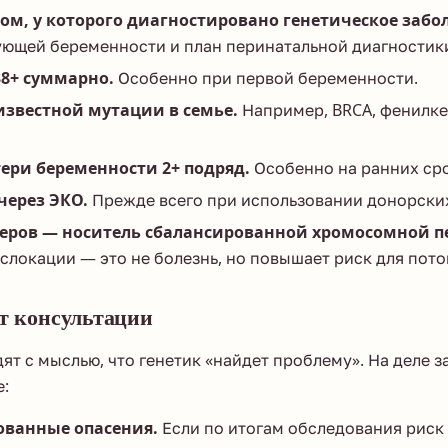
ком, у которого диагностировано генетическое забо
ующей беременности и план перинатальной диагностик
38+ суммарно.
Особенно при первой беременности.
известной мутации в семье.
Например, BRCA, фенилке
ери беременности 2+ подряд.
Особенно на ранних сро
через ЭКО.
Прежде всего при использовании донорских
еров — носитель сбалансированной хромосомной п
слокации — это не болезнь, но повышает риск для пото
от консультации
ят с мыслью, что генетик «найдет проблему». На деле з
е:
ованные опасения.
Если по итогам обследования риск