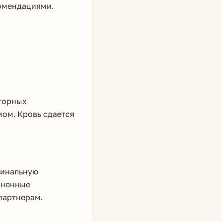
комендациями.
вторных
ом. Кровь сдается
пинальную
аненные
партнерам.