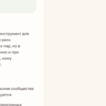
 инструмент для
е риск
х пар, но в
нно и при
, кому
.
рские сообщества
уется:
хромосомных