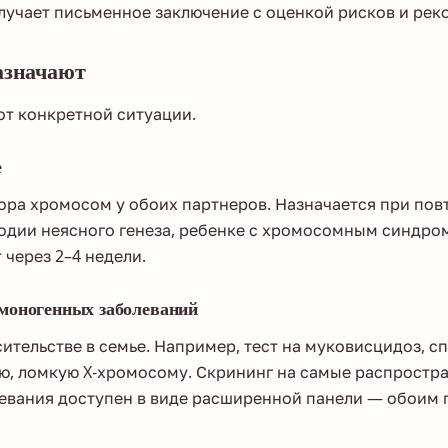
лучает письменное заключение с оценкой рисков и ре
азначают
от конкретной ситуации.
е
ора хромосом у обоих партнеров. Назначается при по
одии неясного генеза, ребенке с хромосомным синдром
 через 2–4 недели.
моногенных заболеваний
ительстве в семье. Например, тест на муковисцидоз, с
, ломкую X-хромосому. Скрининг на самые распростр
евания доступен в виде расширенной панели — обоим 