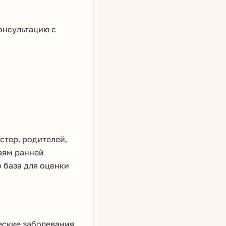
консультацию с
стер, родителей,
аям ранней
 база для оценки
ские заболевания,