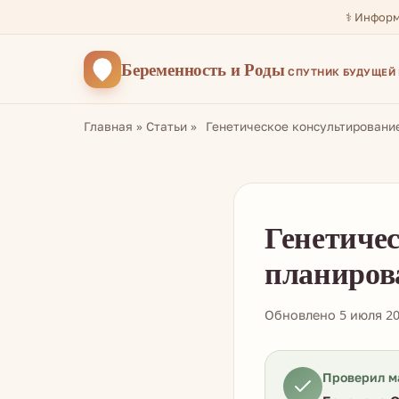
⚕️ Инфор
Беременность
и Роды
СПУТНИК БУДУЩЕЙ
Главная
»
Статьи
»
Генетическое консультировани
Генетиче
планиров
Обновлено 5 июля 2
Проверил м