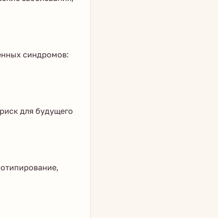
венных синдромов:
риск для будущего
иотипирование,