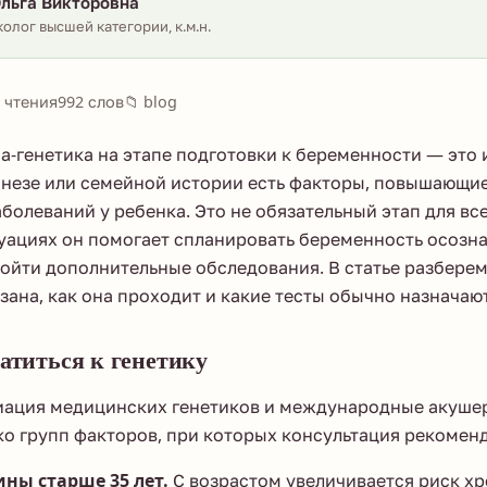
льга Викторовна
олог высшей категории, к.м.н.
 чтения
992 слов
📁 blog
а-генетика на этапе подготовки к беременности — это
мнезе или семейной истории есть факторы, повышающи
болеваний у ребенка. Это не обязательный этап для все
уациях он помогает спланировать беременность осозна
йти дополнительные обследования. В статье разберем
зана, как она проходит и какие тесты обычно назначают
атиться к генетику
иация медицинских генетиков и международные акуше
о групп факторов, при которых консультация рекоменд
ны старше 35 лет.
С возрастом увеличивается риск 