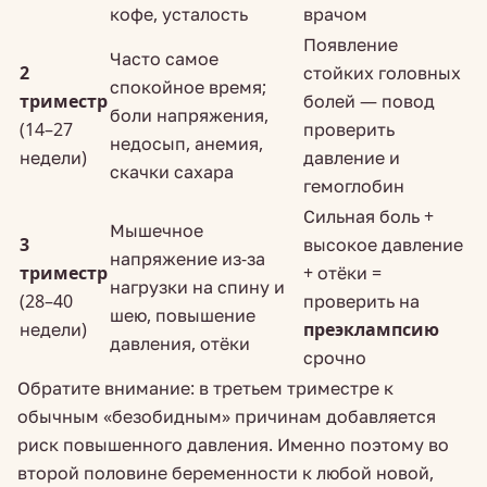
кофе, усталость
врачом
Появление
Часто самое
2
стойких головных
спокойное время;
триместр
болей — повод
боли напряжения,
(14–27
проверить
недосып, анемия,
недели)
давление и
скачки сахара
гемоглобин
Сильная боль +
Мышечное
3
высокое давление
напряжение из-за
триместр
+ отёки =
нагрузки на спину и
(28–40
проверить на
шею, повышение
недели)
преэклампсию
давления, отёки
срочно
Обратите внимание: в третьем триместре к
обычным «безобидным» причинам добавляется
риск повышенного давления. Именно поэтому во
второй половине беременности к любой новой,