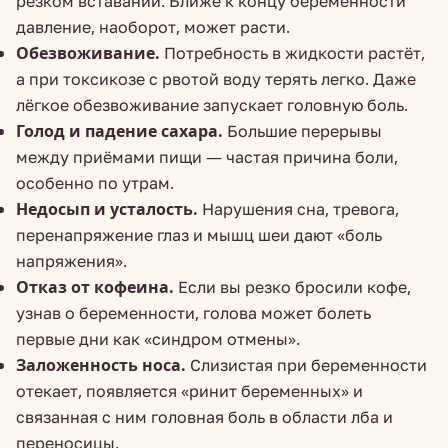
резком вставании. Ближе к концу беременности
давление, наоборот, может расти.
Обезвоживание.
Потребность в жидкости растёт,
а при токсикозе с рвотой воду терять легко. Даже
лёгкое обезвоживание запускает головную боль.
Голод и падение сахара.
Большие перерывы
между приёмами пищи — частая причина боли,
особенно по утрам.
Недосып и усталость.
Нарушения сна, тревога,
перенапряжение глаз и мышц шеи дают «боль
напряжения».
Отказ от кофеина.
Если вы резко бросили кофе,
узнав о беременности, голова может болеть
первые дни как «синдром отмены».
Заложенность носа.
Слизистая при беременности
отекает, появляется «ринит беременных» и
связанная с ним головная боль в области лба и
переносицы.