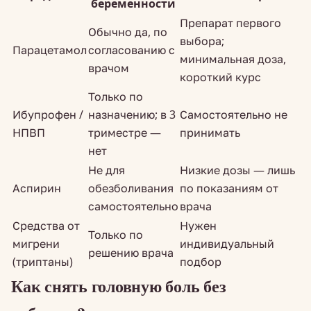
беременности
Препарат первого
Обычно да, по
выбора;
Парацетамол
согласованию с
минимальная доза,
врачом
короткий курс
Только по
Ибупрофен /
назначению; в 3
Самостоятельно не
НПВП
триместре —
принимать
нет
Не для
Низкие дозы — лишь
Аспирин
обезболивания
по показаниям от
самостоятельно
врача
Средства от
Нужен
Только по
мигрени
индивидуальный
решению врача
(триптаны)
подбор
Как снять головную боль без