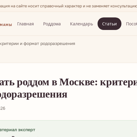
мация на сайте носит справочный характер и не заменяет консультаци
Главная
Роддома
Календарь
Статьи
Посо
 МАМЫ
 критерии и формат родоразрешения
ть роддом в Москве: критер
одоразрешения
026
атериал эксперт