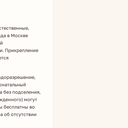
стественные,
ода в Москве
ой
и. Прикрепление
ется
одоразрешение,
еонатальный
а без подселения,
жденного) могут
ды бесплатны во
а об отсутствии