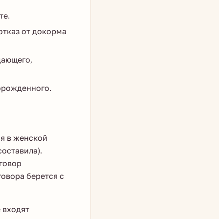
те.
отказ от докорма
дающего,
орожденного.
ая в женской
составила).
оговор
говора берется с
е входят