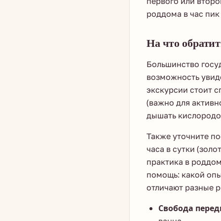
первого или второ
роддома в час пик
На что обрати
Большинство госу
возможность увиде
экскурсии стоит с
(важно для активно
дышать кислородом
Также уточните по
часа в сутки (зол
практика в роддом
помощь: какой оп
отличают разные р
Свобода перед