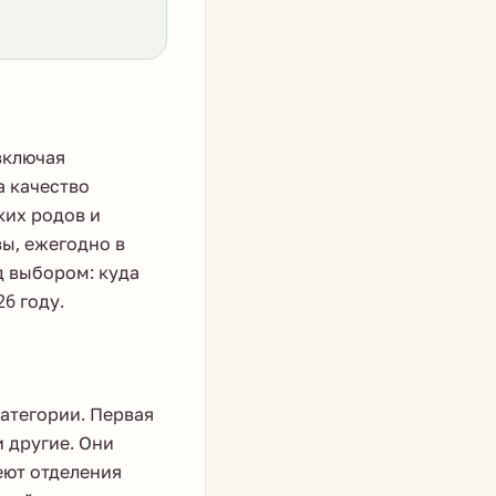
включая
а качество
ких родов и
ы, ежегодно в
д выбором: куда
6 году.
атегории. Первая
и другие. Они
еют отделения