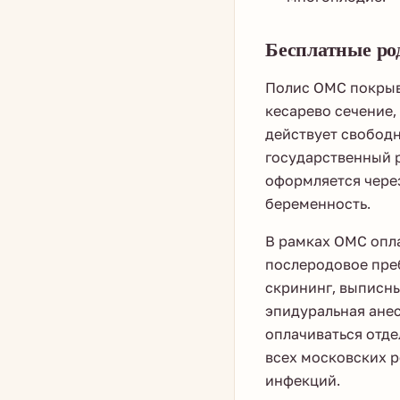
Бесплатные ро
Полис ОМС покрыва
кесарево сечение,
действует свобод
государственный 
оформляется через
беременность.
В рамках ОМС опл
послеродовое преб
скрининг, выписны
эпидуральная ане
оплачиваться отде
всех московских р
инфекций.