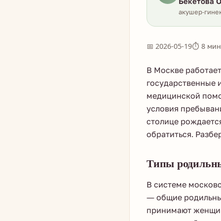
Бекетова О
акушер-гинек
📅 2026-05-19
⏱ 8 мин
В Москве работает
государственные и
медицинской помо
условия пребыван
столице рождается
обратиться. Разбе
Типы родильны
В системе московс
— общие родильные 
принимают женщин