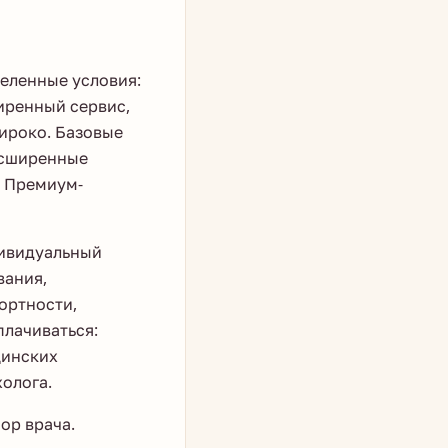
деленные условия:
иренный сервис,
широко. Базовые
Расширенные
. Премиум-
дивидуальный
вания,
ортности,
лачиваться:
цинских
олога.
ор врача.