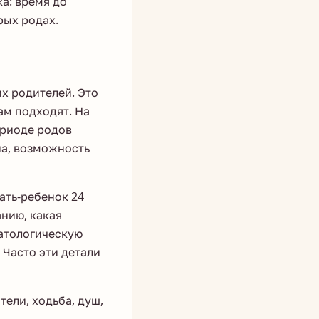
а: время до
рых родах.
х родителей. Это
ам подходят. На
ериоде родов
нна, возможность
ать-ребенок 24
анию, какая
натологическую
Часто эти детали
ели, ходьба, душ,