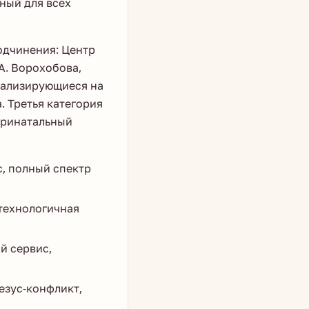
ный для всех
одчинения: Центр
А. Ворохобова,
циализирующиеся на
 Третья категория
еринатальный
, полный спектр
технологичная
й сервис,
езус-конфликт,