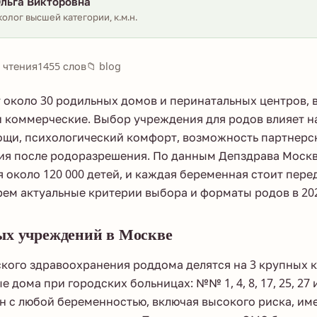
льга Викторовна
олог высшей категории, к.м.н.
 чтения
1455 слов
📁 blog
 около 30 родильных домов и перинатальных центров, 
 коммерческие. Выбор учреждения для родов влияет н
щи, психологический комфорт, возможность партнерс
ия после родоразрешения. По данным Депздрава Москв
 около 120 000 детей, и каждая беременная стоит пере
рем актуальные критерии выбора и форматы родов в 202
х учреждений в Москве
кого здравоохранения роддома делятся на 3 крупных к
дома при городских больницах: №№ 1, 4, 8, 17, 25, 27 
 с любой беременностью, включая высокого риска, им