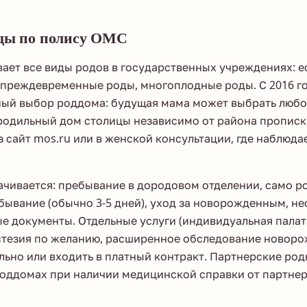
ды по полису ОМС
ет все виды родов в государственных учреждениях: е
 преждевременные роды, многоплодные роды. С 2016 г
ный выбор роддома: будущая мама может выбрать люб
родильный дом столицы независимо от района прописк
 сайт mos.ru или в женской консультации, где наблюда
ачивается: пребывание в дородовом отделении, само р
ывание (обычно 3-5 дней), уход за новорожденным, н
е документы. Отдельные услуги (индивидуальная палат
стезия по желанию, расширенное обследование новоро
льно или входить в платный контракт. Партнерские ро
оддомах при наличии медицинской справки от партнер