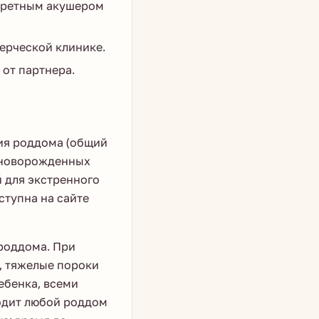
нкретным акушером
мерческой клинике.
 от партнера.
ия роддома (общий
и новорожденных
й для экстренного
ступна на сайте
роддома. При
, тяжелые пороки
ебенка, всеми
одит любой роддом