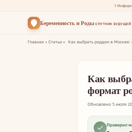
⚕️ Инфор
Беременность
и Роды
СПУТНИК БУДУЩЕЙ
Главная
»
Статьи
»
Как выбрать роддом в Москве:
Как выбра
формат р
Обновлено 5 июля 2
Проверил м