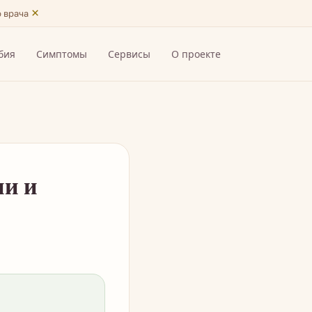
×
ю врача
бия
Симптомы
Сервисы
О проекте
ии и