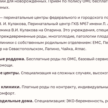
пии для новорожденных. Прием по полису ОМС бесплат
нных.
— перинатальные центры федерального и городского п
. И. Кулакова, Перинатальный центр ГКБ №67 имени Л. 
мика В.И. Кулакова на Опарина. Это учреждения, спе
преждевременные роды, многоплодие, патологии плода.
линики с собственным родильным отделением: ЕМС, П
 на Севастопольском, Лапино, Чайка, Атлас.
ые роддома.
Бесплатные роды по ОМС, базовый сервис
омощи.
е центры.
Специализация на сложных случаях, высоко
 клиники.
Платные роды по контракту, индивидуальны
омфорт.
одильные дома.
Специализация: ЭКО-беременность, р