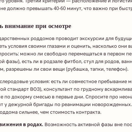
го уровня. Третий критерий — расположение и логистик
 не должно превышать 40-60 минут, что важно при быст
ть внимание при осмотре
дарственных роддомов проводит экскурсии для будущи
ть условия своими глазами и оценить, насколько они в
просить: можно ли свободно перемещаться в первом п
й фазы), есть ли в родзале фитбол, стул для родов, ва
, разрешены ли свои вещи (рубашка, тапки, телефон).
слеродовые условия: есть ли совместное пребывание м
отой стандарт ВОЗ), консультант по грудному вскармлив
е по докорму смесью в первые дни. Спросите про нео
ыт у дежурной бригады по реанимации новорожденных. 
оддома сильнее, чем стоимость контракта.
вижения в родах.
Возможность активной фазы вне пост