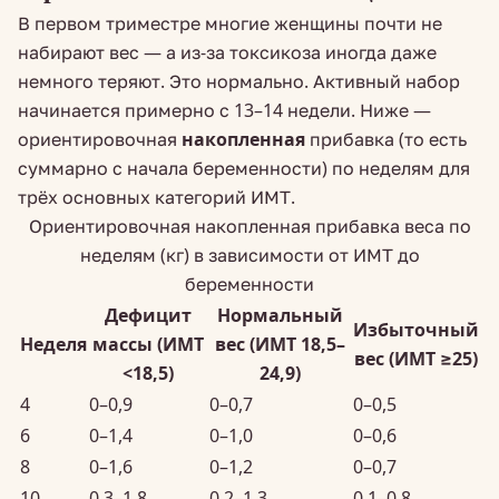
В первом триместре многие женщины почти не
набирают вес — а из-за токсикоза иногда даже
немного теряют. Это нормально. Активный набор
начинается примерно с 13–14 недели. Ниже —
ориентировочная
накопленная
прибавка (то есть
суммарно с начала беременности) по неделям для
трёх основных категорий ИМТ.
Ориентировочная накопленная прибавка веса по
неделям (кг) в зависимости от ИМТ до
беременности
Дефицит
Нормальный
Избыточный
Неделя
массы (ИМТ
вес (ИМТ 18,5–
вес (ИМТ ≥25)
<18,5)
24,9)
4
0–0,9
0–0,7
0–0,5
6
0–1,4
0–1,0
0–0,6
8
0–1,6
0–1,2
0–0,7
10
0,3–1,8
0,2–1,3
0,1–0,8