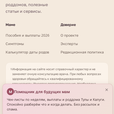
роддомов, полезные
статьи и сервисы.
Маме
Доверие
Пособия и выплаты 2026
О проекте
Симптомы
Эксперты
Калькулятор даты родов
Редакционная политика
⚕️
Информация на сайте носит справочный характер и не
заменяет очную консультацию врача. При любых вопросах
здоровья обращайтесь к квалифицированному
специалисту. Имеются противопоказания. Необходима
×
консультация специалиста. Данные о роддомах получены
Помощник для будущих мам
М
из открытых источников и могут отличаться от актуальной
информации — уточняйте по телефону. © 2026
Чек-листы по неделям, выплаты и роддома Тулы и Калуги.
beremennostirody.ru
Спокойно разберём что и когда делать. Без рассылок и
спама.