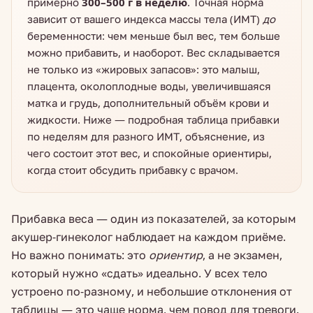
примерно
300–500 г в неделю
. Точная норма
зависит от вашего индекса массы тела (ИМТ)
до
беременности: чем меньше был вес, тем больше
можно прибавить, и наоборот. Вес складывается
не только из «жировых запасов»: это малыш,
плацента, околоплодные воды, увеличившаяся
матка и грудь, дополнительный объём крови и
жидкости. Ниже — подробная таблица прибавки
по неделям для разного ИМТ, объяснение, из
чего состоит этот вес, и спокойные ориентиры,
когда стоит обсудить прибавку с врачом.
Прибавка веса — один из показателей, за которым
акушер-гинеколог наблюдает на каждом приёме.
Но важно понимать: это
ориентир
, а не экзамен,
который нужно «сдать» идеально. У всех тело
устроено по-разному, и небольшие отклонения от
таблицы — это чаще норма, чем повод для тревоги.