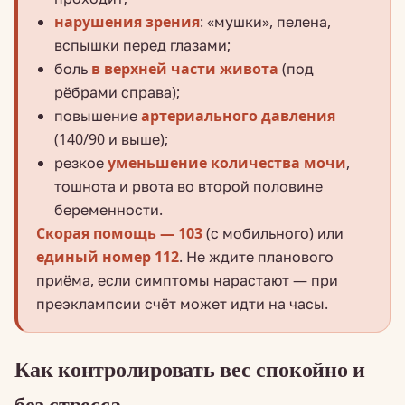
нарушения зрения
: «мушки», пелена,
вспышки перед глазами;
боль
в верхней части живота
(под
рёбрами справа);
повышение
артериального давления
(140/90 и выше);
резкое
уменьшение количества мочи
,
тошнота и рвота во второй половине
беременности.
Скорая помощь — 103
(с мобильного) или
единый номер 112
. Не ждите планового
приёма, если симптомы нарастают — при
преэклампсии счёт может идти на часы.
Как контролировать вес спокойно и
без стресса