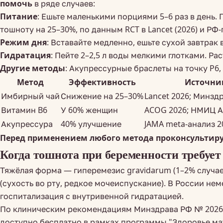
помочь
в ряде случаев:
Питание
: Ешьте маленькими порциями 5–6 раз в день. 
тошноту на 25–30%, по данным RCT в Lancet (2026) и РФ
Режим дня
: Вставайте медленно, ешьте сухой завтрак
Гидратация
: Пейте 2–2,5 л воды мелкими глотками. Р
Другие методы
: Акупрессурные браслеты на точку P
Метод
Эффективность
Источни
Имбирный чай
Снижение на 25–30%
Lancet 2026; Минзд
Витамин B6
У 60% женщин
ACOG 2026; НМИЦ А
Акупрессура
40% улучшение
JAMA meta-анализ 2
Перед применением любого метода проконсультиру
Когда тошнота при беременности требует
Тяжёлая форма — гиперемезис gravidarum (1–2% случаев
(сухость во рту, редкое мочеиспускание). В России н
госпитализация с внутривенной гидратацией.
По клиническим рекомендациям Минздрава РФ № 2026/04
доступно бесплатно в рамках программы "Здоровье ма