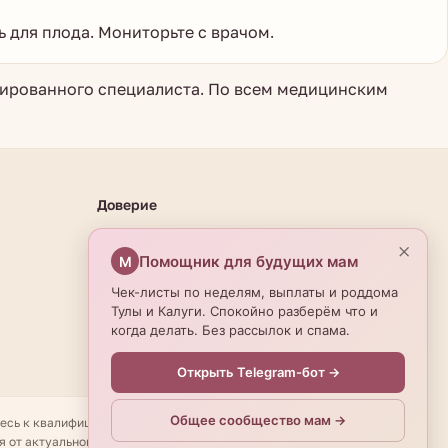
 для плода. Мониторьте с врачом.
цированного специалиста. По всем медицинским
Доверие
О проекте
×
Помощник для будущих мам
М
Эксперты
Чек-листы по неделям, выплаты и роддома
Редакционная политика
Тулы и Калуги. Спокойно разберём что и
когда делать. Без рассылок и спама.
Открыть Telegram-бот →
Общее сообщество мам →
тесь к квалифицированному специалисту. Имеются
я от актуальной информации — уточняйте по телефону. ©