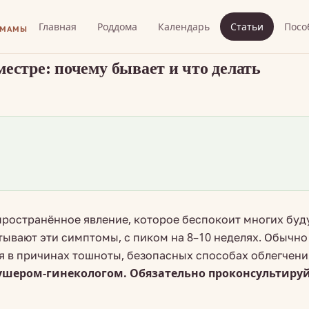
Главная
Роддома
Календарь
Статьи
Посо
 МАМЫ
естре: почему бывает и что делать
пространённое явление, которое беспокоит многих бу
тывают эти симптомы, с пиком на 8–10 неделях. Обычно 
я в причинах тошноты, безопасных способах облегчения
ушером-гинекологом. Обязательно проконсультиру