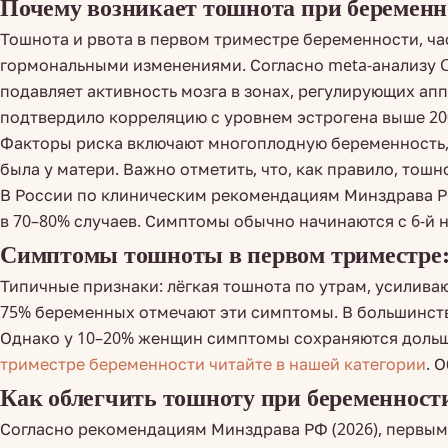
Почему возникает тошнота при беременн
Тошнота и рвота в первом триместре беременности, час
гормональными изменениями. Согласно meta-анализу Co
подавляет активность мозга в зонах, регулирующих ап
подтвердило корреляцию с уровнем эстрогена выше 200
Факторы риска включают многоплодную беременность, и
была у матери. Важно отметить, что, как правило, тош
В России по клиническим рекомендациям Минздрава РФ
в 70–80% случаев. Симптомы обычно начинаются с 6-й н
Симптомы тошноты в первом триместре: 
Типичные признаки: лёгкая тошнота по утрам, усиливающ
75% беременных отмечают эти симптомы. В большинстве
Однако у 10–20% женщин симптомы сохраняются дольше
триместре беременности читайте в нашей категории
. 
Как облегчить тошноту при беременност
Согласно рекомендациям Минздрава РФ (2026), первы