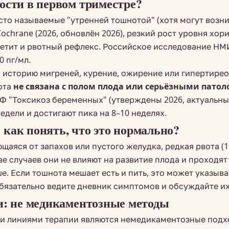
ости в первом триместре?
то называемые "утренней тошнотой" (хотя могут возник
chrane (2026, обновлён 2026), резкий рост уровня хор
петит и рвотный рефлекс. Российское исследование НМИ
 пг/мл.
сторию мигреней, курение, ожирение или гипертиреоз.
нота
не связана с полом плода или серьёзными пато
 "Токсикоз беременных" (утверждены 2026, актуальны 
едели и достигают пика на 8–10 неделях.
как понять, что это нормально?
аяся от запахов или пустого желудка, редкая рвота (1–2
 случаев они не влияют на развитие плода и проходят 
. Если тошнота мешает есть и пить, это может указыв
Обязательно ведите дневник симптомов и обсуждайте их
и: не медикаментозные методы
ми линиями терапии являются немедикаментозные подх