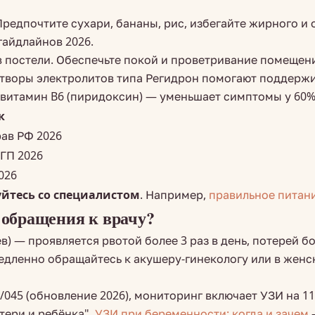
Предпочтите сухари, бананы, рис, избегайте жирного и 
-гайдлайнов 2026.
 в постели. Обеспечьте покой и проветривание помещен
астворы электролитов типа Регидрон помогают поддержи
6, витамин B6 (пиридоксин) — уменьшает симптомы у 6
к
рав РФ 2026
ГП 2026
026
йтесь со специалистом
. Например,
правильное питан
 обращения к врачу?
) — проявляется рвотой более 3 раз в день, потерей б
емедленно обращайтесь к акушеру-гинекологу или в же
5 (обновление 2026), мониторинг включает УЗИ на 11–1
тери и ребёнка".
УЗИ при беременности: когда и зачем
—