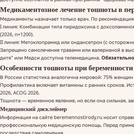
Медикаментозное лечение тошноты в перв
Медикаменты назначает только врач. По рекомендация
I линия: Комбинации типа пиридоксина с доксоламино
(2026, n=1200).
II линия: Метоклопрамид или ондансетрон (с осторожно
Запрещено самолечение травами или валерианой в высок
дитя" или Медси доступна телемедицина.
Обязательно
Особенности тошноты при беременности в
В России статистика аналогична мировой: 75% женщин 
Профилактика включает витамины с ранних сроков. Исто
2026, ACOG 2026.
Тошнота — временное явление, но если она сильная, з
Медицинский дисклеймер
Информация на сайте beremennostirody.ru носит справ
профессиональную медицинскую помощь. Перед примене
последствия самолечения.