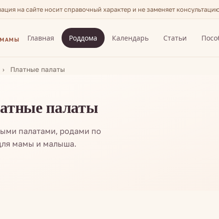
мация на сайте носит справочный характер и не заменяет консультаци
Главная
Роддома
Календарь
Статьи
Посо
 МАМЫ
Платные палаты
латные палаты
ными палатами, родами по
для мамы и малыша.