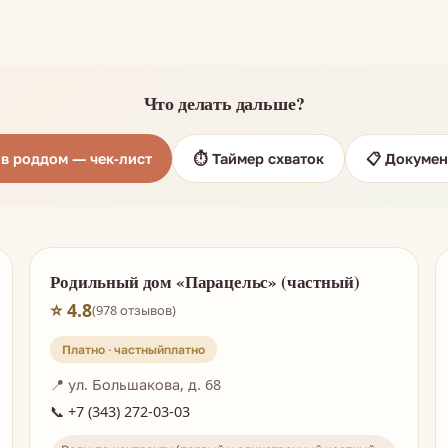
Что делать дальше?
ь в роддом — чек-лист
⏱️ Таймер схваток
📋 Докумен
Родильный дом «Парацельс» (частный)
⭐ 4.8
(978 отзывов)
Платно · частный
📍 ул. Большакова, д. 68
📞 +7 (343) 272-03-03