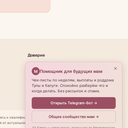
Доверие
О проекте
×
Помощник для будущих мам
М
Эксперты
Чек-листы по неделям, выплаты и роддома
Редакционная политика
Тулы и Калуги. Спокойно разберём что и
когда делать. Без рассылок и спама.
Открыть Telegram-бот →
Общее сообщество мам →
тесь к квалифицированному специалисту. Имеются
я от актуальной информации — уточняйте по телефону. ©
От Елены — мама троих, помощник по беременности