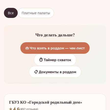
Все
Платные палаты
Что делать дальше?
👜 Что взять в роддом — чек-лист
⏱️ Таймер схваток
📋 Документы в роддом
ГБУЗ КО «Городской родильный дом»
⭐ 4.6
(492 отзыва)