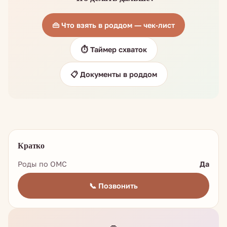
👜 Что взять в роддом — чек-лист
⏱️ Таймер схваток
📋 Документы в роддом
Кратко
Роды по ОМС
Да
📞 Позвонить