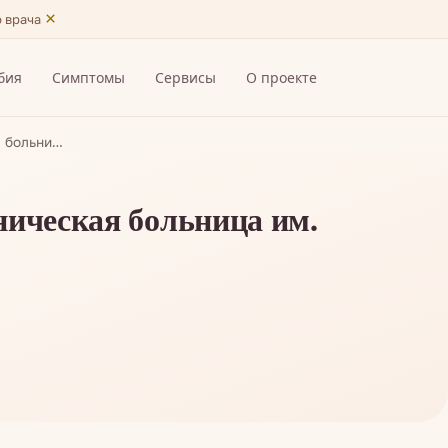
×
ю врача
бия
Симптомы
Сервисы
О проекте
я больни…
ническая больница им.