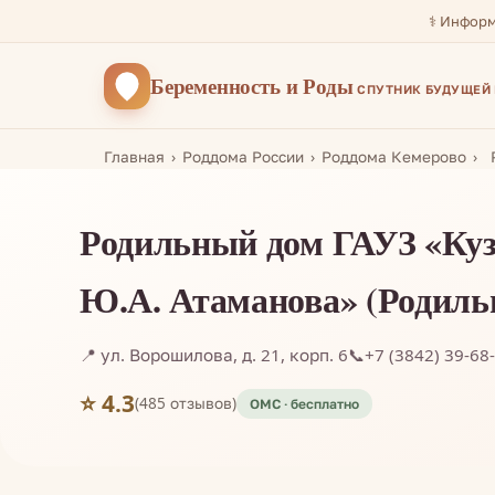
⚕️ Инфор
Беременность
и Роды
СПУТНИК БУДУЩЕЙ
Главная
Роддома России
Роддома Кемерово
Родильный дом ГАУЗ «Кузб
Ю.А. Атаманова» (Родиль
📍 ул. Ворошилова, д. 21, корп. 6
📞
+7 (3842) 39-68
⭐ 4.3
(485 отзывов)