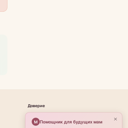
Доверие
О проекте
×
Помощник для будущих мам
М
Эксперты