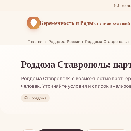
⚕️ Инфор
Беременность
и Роды
СПУТНИК БУДУЩЕЙ
Главная
Роддома России
Роддома Ставрополь
Роддома Ставрополь: пар
Роддома Ставрополя с возможностью партнёр
человек. Уточняйте условия и список анализов
🏥 2 роддома