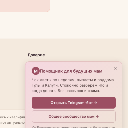
Доверие
О проекте
×
Помощник для будущих мам
М
Эксперты
Чек-листы по неделям, выплаты и роддома
Редакционная политика
Тулы и Калуги. Спокойно разберём что и
когда делать. Без рассылок и спама.
Открыть Telegram-бот →
Общее сообщество мам →
тесь к квалифицированному специалисту. Имеются
я от актуальной информации — уточняйте по телефону. ©
От Елены — мама троих, помощник по беременности