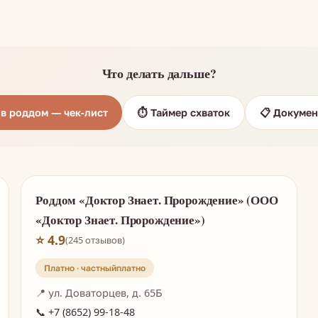
Что делать дальше?
ь в роддом — чек-лист
⏱️ Таймер схваток
📋 Докумен
Роддом «Доктор Знает. Пророждение» (ООО
«Доктор Знает. Пророждение»)
⭐ 4.9
(245 отзывов)
Платно · частный
📍 ул. Доваторцев, д. 65Б
📞 +7 (8652) 99-18-48