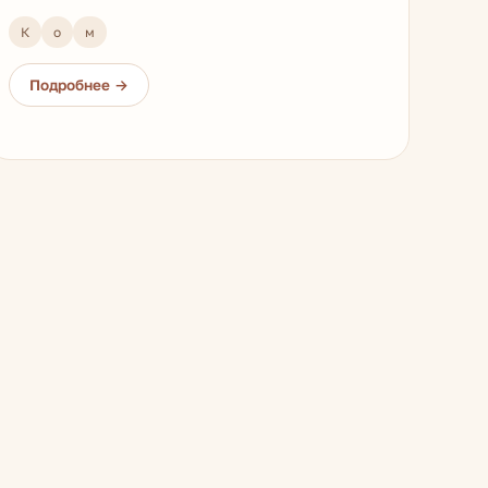
К
о
м