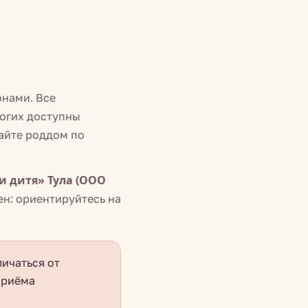
онами. Все
огих доступны
айте роддом по
и дитя» Тула (ООО
ен: ориентируйтесь на
ичаться от
приёма