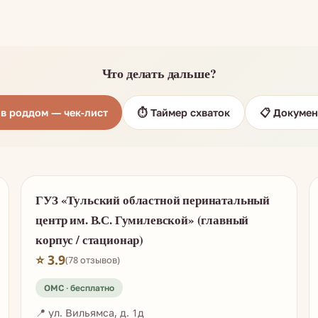
Что делать дальше?
ь в роддом — чек-лист
⏱️ Таймер схваток
📋 Докумен
ГУЗ «Тульский областной перинатальный
центр им. В.С. Гумилевской» (главный
корпус / стационар)
⭐ 3.9
(78 отзывов)
📍 ул. Вильямса, д. 1д