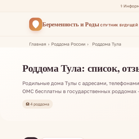
⚕️ Инфор
Беременность
и Роды
СПУТНИК БУДУЩЕЙ
Главная
Роддома России
Роддома Тула
Роддома Тула: список, о
Родильные дома Тулы с адресами, телефонами
ОМС бесплатны в государственных роддомах —
🏥 4 роддома