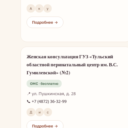
А
к
у
Женская консультация ГУЗ «Тульский
областной перинатальный центр им. В.С.
Гумилевской» (№2)
📍 ул. Пушкинская, д. 28
📞 +7 (4872) 36-32-99
Д
и
с