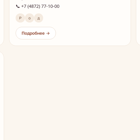
📞 +7 (4872) 77-10-00
Р
о
д