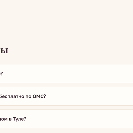
сы
е?
 бесплатно по ОМС?
ом в Туле?