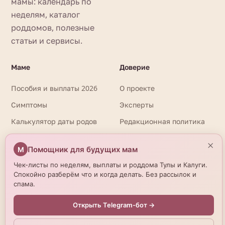
мамы: календарь по
неделям, каталог
роддомов, полезные
статьи и сервисы.
Маме
Доверие
Пособия и выплаты 2026
О проекте
Симптомы
Эксперты
Калькулятор даты родов
Редакционная политика
×
Помощник для будущих мам
М
⚕️
Информация на сайте носит справочный характер и не
заменяет очную консультацию врача. При любых вопросах
Чек-листы по неделям, выплаты и роддома Тулы и Калуги.
здоровья обращайтесь к квалифицированному
Спокойно разберём что и когда делать. Без рассылок и
специалисту. Имеются противопоказания. Необходима
спама.
консультация специалиста. Данные о роддомах получены
из открытых источников и могут отличаться от актуальной
Открыть Telegram-бот →
информации — уточняйте по телефону. © 2026
beremennostirody.ru