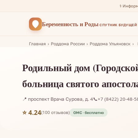
⚕️ Инфор
Беременность
и Роды
СПУТНИК БУДУЩЕЙ
Главная
Роддома России
Роддома Ульяновск
Родильный дом (Городско
больница святого апостол
📍 проспект Врача Сурова, д. 4
📞
+7 (8422) 20-48-5
⭐ 4.24
(100 отзывов)