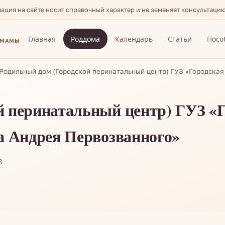
мация на сайте носит справочный характер и не заменяет консультаци
Главная
Роддома
Календарь
Статьи
Посо
 МАМЫ
Родильный дом (Городской перинатальный центр) ГУЗ «Городска
й перинатальный центр) ГУЗ «
а Андрея Первозванного»
8