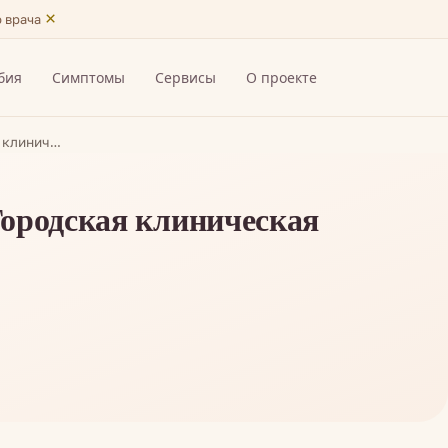
×
ю врача
бия
Симптомы
Сервисы
О проекте
я клинич…
Городская клиническая