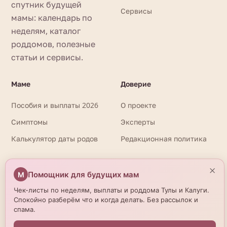
спутник будущей
Сервисы
мамы: календарь по
неделям, каталог
роддомов, полезные
статьи и сервисы.
Маме
Доверие
Пособия и выплаты 2026
О проекте
Симптомы
Эксперты
Калькулятор даты родов
Редакционная политика
×
⚕️
Информация на сайте носит справочный характер и не
Помощник для будущих мам
М
заменяет очную консультацию врача. При любых вопросах
Чек-листы по неделям, выплаты и роддома Тулы и Калуги.
здоровья обращайтесь к квалифицированному
Спокойно разберём что и когда делать. Без рассылок и
специалисту. Имеются противопоказания. Необходима
спама.
консультация специалиста. Данные о роддомах получены
из открытых источников и могут отличаться от актуальной