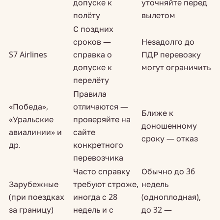
допуске к
уточняйте перед
полёту
вылетом
С поздних
сроков —
Незадолго до
S7 Airlines
справка о
ПДР перевозку
допуске к
могут ограничить
перелёту
Правила
«Победа»,
отличаются —
Ближе к
«Уральские
проверяйте на
доношенному
авиалинии» и
сайте
сроку — отказ
др.
конкретного
перевозчика
Часто справку
Обычно до 36
Зарубежные
требуют строже,
недель
(при поездках
иногда с 28
(одноплодная),
за границу)
недель и с
до 32 —