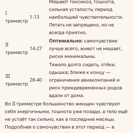
Мешают токсикоз, тошнота,
сильная усталость; период
I
1-13
наибольшей чувствительности.
триместр
Летать не запрещено, но не
всегда приятно.
Оптимально:
самочувствие
II
14-27
лучше всего, живот не мешает,
триместр
риски минимальны.
Тяжело долго сидеть, отёки,
одышка; ближе к концу —
III
28-40
ограничения авиакомпаний и
триместр
риск преждевременных родов
вдали от дома.
Во II триместре большинство женщин чувствуют
себя энергичными, тошнота уже позади, а тело ещё
не устаёт так сильно, как в последние месяцы.
Подробнее о самочувствии в этот период — в