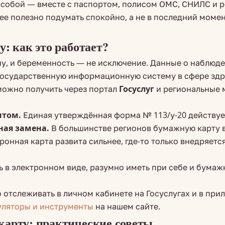
с собой — вместе с паспортом, полисом ОМС, СНИЛС и
ее полезно подумать спокойно, а не в последний моме
у: как это работает?
, и беременность — не исключение. Данные о наблюде
осударственную информационную систему в сфере здра
можно получить через портал
Госуслуг
и региональные 
нтом.
Единая утверждённая форма № 113/у-20 действует
ная замена.
В большинстве регионов бумажную карту в
ронная карта развита сильнее, где-то только внедряетс
ь в электронном виде, разумно иметь при себе и бумажн
о отслеживать в личном кабинете на Госуслугах и в при
уляторы и инструменты
на нашем сайте.
карту: практические советы