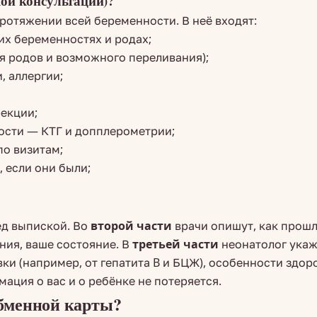
кой консультации)?
протяжении всей беременности. В неё входят:
их беременностях и родах;
я родов и возможного переливания);
, аллергии;
фекции;
ости — КТГ и допплерометрии;
по визитам;
 если они были;
ед выпиской. Во
второй части
врачи опишут, как прошл
ния, ваше состояние. В
третьей части
неонатолог укаже
ки (например, от гепатита B и БЦЖ), особенности здор
ация о вас и о ребёнке не потеряется.
 обменной карты?