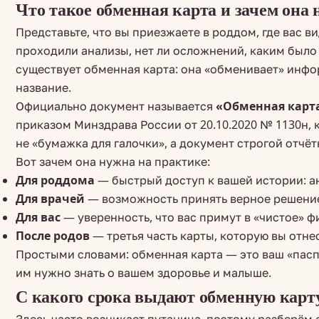
Что такое обменная карта и зачем она
Представьте, что вы приезжаете в роддом, где вас ви
проходили анализы, нет ли осложнений, каким было 
существует обменная карта: она «обменивает» инфо
название.
Официально документ называется
«Обменная карт
приказом Минздрава России от 20.10.2020 № 1130н, 
не «бумажка для галочки», а документ строгой отчёт
Вот зачем она нужна на практике:
Для роддома
— быстрый доступ к вашей истории: а
Для врачей
— возможность принять верное решение 
Для вас
— уверенность, что вас примут в «чистое» ф
После родов
— третья часть карты, которую вы отне
Простыми словами: обменная карта — это ваш «паспо
им нужно знать о вашем здоровье и малыше.
С какого срока выдают обменную карт