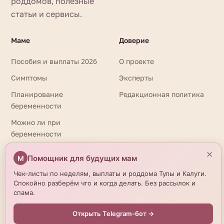
роддомов, полезные
статьи и сервисы.
Маме
Доверие
Пособия и выплаты 2026
О проекте
Симптомы
Эксперты
Планирование
Редакционная политика
беременности
Можно ли при
беременности
×
Помощник для будущих мам
М
⚕️
Информация на сайте носит справочный характер и не
Чек-листы по неделям, выплаты и роддома Тулы и Калуги.
заменяет очную консультацию врача. При любых вопросах
Спокойно разберём что и когда делать. Без рассылок и
здоровья обращайтесь к квалифицированному
спама.
специалисту. Имеются противопоказания. Необходима
консультация специалиста. © 2026 beremennostirody.ru
Открыть Telegram-бот →