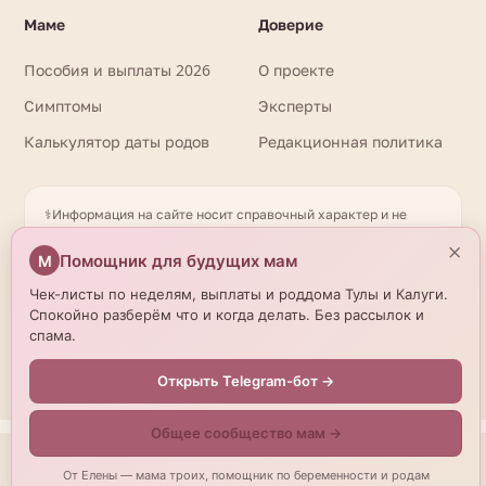
Маме
Доверие
Пособия и выплаты 2026
О проекте
Симптомы
Эксперты
Калькулятор даты родов
Редакционная политика
⚕️
Информация на сайте носит справочный характер и не
заменяет очную консультацию врача. При любых вопросах
×
здоровья обращайтесь к квалифицированному
Помощник для будущих мам
М
специалисту. Имеются противопоказания. Необходима
Чек-листы по неделям, выплаты и роддома Тулы и Калуги.
консультация специалиста. Данные о роддомах получены
Спокойно разберём что и когда делать. Без рассылок и
из открытых источников и могут отличаться от актуальной
спама.
информации — уточняйте по телефону. © 2026
beremennostirody.ru
Открыть Telegram-бот →
Общее сообщество мам →
Мы используем cookies.
Подробнее
От Елены — мама троих, помощник по беременности и родам
Принять