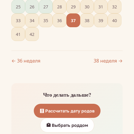
25
26
27
28
29
30
31
32
33
34
35
36
37
38
39
40
41
42
← 36 неделя
38 неделя →
Что делать дальше?
🧮 Рассчитать дату родов
🏥 Выбрать роддом