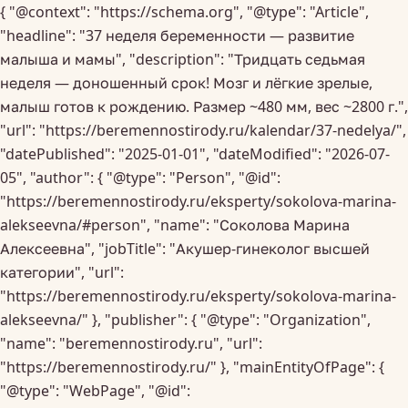
{ "@context": "https://schema.org", "@type": "Article",
"headline": "37 неделя беременности — развитие
малыша и мамы", "description": "Тридцать седьмая
неделя — доношенный срок! Мозг и лёгкие зрелые,
малыш готов к рождению. Размер ~480 мм, вес ~2800 г.",
"url": "https://beremennostirody.ru/kalendar/37-nedelya/",
"datePublished": "2025-01-01", "dateModified": "2026-07-
05", "author": { "@type": "Person", "@id":
"https://beremennostirody.ru/eksperty/sokolova-marina-
alekseevna/#person", "name": "Соколова Марина
Алексеевна", "jobTitle": "Акушер-гинеколог высшей
категории", "url":
"https://beremennostirody.ru/eksperty/sokolova-marina-
alekseevna/" }, "publisher": { "@type": "Organization",
"name": "beremennostirody.ru", "url":
"https://beremennostirody.ru/" }, "mainEntityOfPage": {
"@type": "WebPage", "@id":