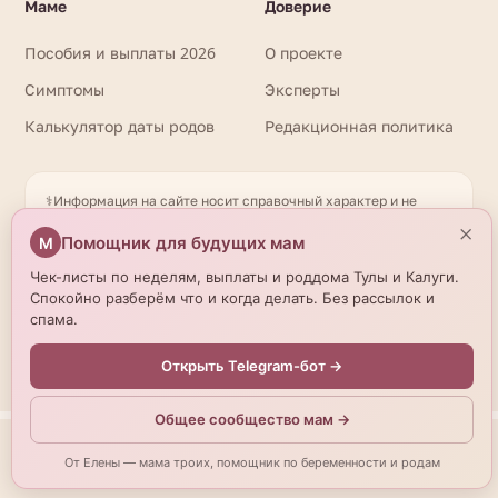
Маме
Доверие
Пособия и выплаты 2026
О проекте
Симптомы
Эксперты
Калькулятор даты родов
Редакционная политика
⚕️
Информация на сайте носит справочный характер и не
заменяет очную консультацию врача. При любых вопросах
×
Помощник для будущих мам
М
здоровья обращайтесь к квалифицированному
специалисту. Имеются противопоказания. Необходима
Чек-листы по неделям, выплаты и роддома Тулы и Калуги.
консультация специалиста. Данные о роддомах получены
Спокойно разберём что и когда делать. Без рассылок и
из открытых источников и могут отличаться от актуальной
спама.
информации — уточняйте по телефону. © 2026
beremennostirody.ru
Открыть Telegram-бот →
Общее сообщество мам →
Мы используем cookies.
Подробнее
От Елены — мама троих, помощник по беременности и родам
Принять