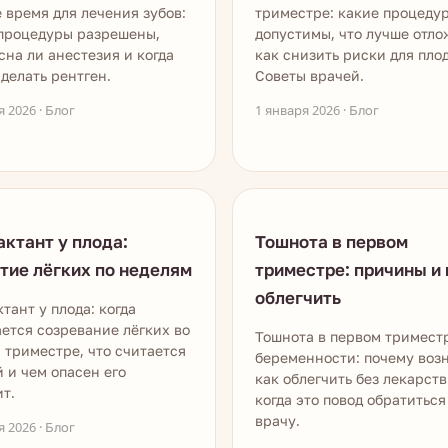
 время для лечения зубов:
триместре: какие процеду
процедуры разрешены,
допустимы, что лучше отло
сна ли анестезия и когда
как снизить риски для плод
делать рентген.
Советы врачей.
я 2026 · Блог
1 января 2026 · Блог
ктант у плода:
Тошнота в первом
тие лёгких по неделям
триместре: причины и 
облегчить
тант у плода: когда
ется созревание лёгких во
Тошнота в первом тримест
 триместре, что считается
беременности: почему возн
 и чем опасен его
как облегчить без лекарств
т.
когда это повод обратиться
врачу.
я 2026 · Блог