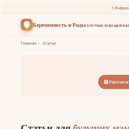
⚕️ Инфор
Беременность
и Роды
СПУТНИК БУДУЩЕЙ М
Главная
Статьи
🧮 Рассчита
Статьи для
будущих ма