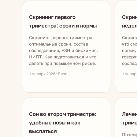
Скрининг первого
Скрин
триместра: сроки и нормы
недел
Скрининг первого триместра:
Скрини
оптимальные сроки, состав
что см
обследования, УЗИ и биохимия,
сроки,
НИПТ. Как подготовиться и что
говоря
делать при повышенном риске.
обслед
1 января 2026 · Блог
1 январ
Сон во втором триместре:
Лечен
удобные позы и как
триме
выспаться
Почему