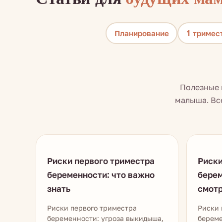
Планирование
1 тримес
Полезные 
малыша. Вс
Риски первого триместра
Риски
беременности: что важно
берем
знать
смот
Риски первого триместра
Риски 
беременности: угроза выкидыша,
берем