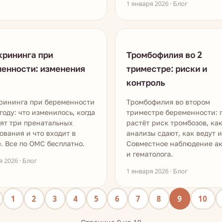
1 января 2026 · Блог
крининга при
Тромбофилия во 2
енности: изменения
триместре: риски и
контроль
рининга при беременности
Тромбофилия во втором
 году: что изменилось, когда
триместре беременности: 
ят три пренатальных
растёт риск тромбозов, ка
ования и что входит в
анализы сдают, как ведут и
. Все по ОМС бесплатно.
Совместное наблюдение а
и гематолога.
я 2026 · Блог
1 января 2026 · Блог
1
2
3
4
5
6
7
8
9
10