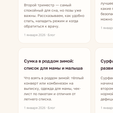
лучшее
Второй триместр — самый
какие 
спокойный для сна, но позы уже
безопа
важны. Рассказываем, как удобно
можно 
спать, наладить режим и когда
обратиться к врачу.
1 январ
1 января 2026 · Блог
Сумка в роддом зимой:
Сурфа
список для мамы и малыша
разви
Что взять в роддом зимой: тёплый
Сурфак
конверт или комбинезон на
начина
выписку, одежда для мамы, чек-
втором
лист по пакетам и отличия от
нормой
летнего списка.
дефици
1 января 2026 · Блог
1 январ