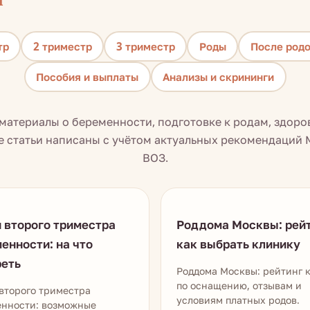
тр
2 триместр
3 триместр
Роды
После род
Пособия и выплаты
Анализы и скрининги
материалы о беременности, подготовке к родам, здоро
е статьи написаны с учётом актуальных рекомендаций 
ВОЗ.
 второго триместра
Роддома Москвы: рейт
енности: на что
как выбрать клинику
реть
Роддома Москвы: рейтинг 
по оснащению, отзывам и
второго триместра
условиям платных родов.
енности: возможные