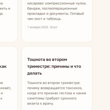
ры
кесарево: компрессионные чулки,
жить и
бандаж, послеоперационные
а.
прокладки и документы. Готовый
чек-лист и таблица.
1 января 2026 · Блог
Тошнота во втором
как
триместре: причины и что
делать
ре
Тошнота во втором триместре:
икает,
почему возвращается токсикоз,
 и
когда это признак гестоза и какие
 к
симптомы требуют срочного
визита к врачу.