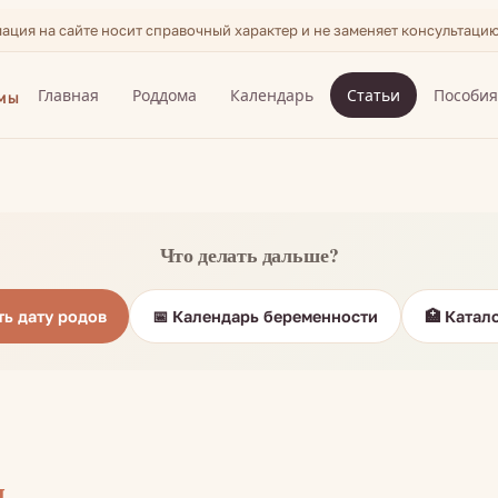
мация на сайте носит справочный характер и не заменяет консультаци
Главная
Роддома
Календарь
Статьи
Пособи
АМЫ
Что делать дальше?
ть дату родов
📅 Календарь беременности
🏥 Катал
м