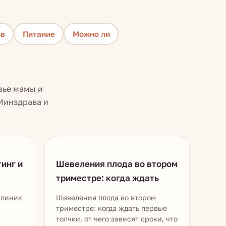
ов
Питание
Можно ли
вье мамы и
Минздрава и
инг и
Шевеления плода во втором
триместре: когда ждать
клиник
Шевеления плода во втором
триместре: когда ждать первые
толчки, от чего зависят сроки, что