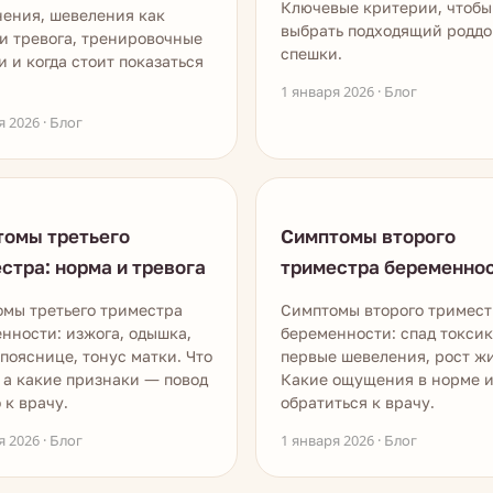
Ключевые критерии, чтобы
ения, шевеления как
выбрать подходящий роддо
и тревога, тренировочные
спешки.
и и когда стоит показаться
1 января 2026 · Блог
я 2026 · Блог
томы третьего
Симптомы второго
стра: норма и тревога
триместра беременно
мы третьего триместра
Симптомы второго тримест
нности: изжога, одышка,
беременности: спад токсик
 пояснице, тонус матки. Что
первые шевеления, рост жи
 а какие признаки — повод
Какие ощущения в норме и
 к врачу.
обратиться к врачу.
я 2026 · Блог
1 января 2026 · Блог