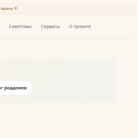
×
ю врача
я
Симптомы
Сервисы
О проекте
ог роддомов