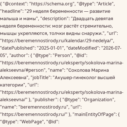
{ "@context": "https://schema.org", "@type": "Article",
"headline": "29 неделя беременности — развитие
малыша и мамы", "description": "Двадцать девятая
неделя беременности: мозг растёт стремительно,
мышцы укрепляются, толчки видны снаружи.", "url":
"https://beremennostirody.ru/kalendar/29-nedelya/",
"datePublished": "2025-01-01", "dateModified": "2026-07-
05", "author": { "@type": "Person", "@id":
"https://beremennostirody.ru/eksperty/sokolova-marina-
alekseevna/#person", "name": "Соколова Марина
Алексеевна", "jobTitle": "Акушер-гинеколог высшей
категории", "url":
"https://beremennostirody.ru/eksperty/sokolova-marina-
alekseevna/" }, "publisher": { "@type": "Organization",
"name": "beremennostirody.ru", "url":
"https://beremennostirody.ru/" }, "mainEntityOfPage": {
"@type": "WebPage", "@id":